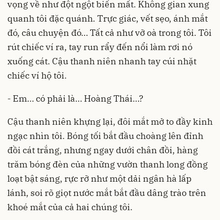
vọng về như đột ngột biến mất. Không gian xung
quanh tôi đặc quánh. Trực giác, vết sẹo, ánh mắt
đó, câu chuyện đó… Tất cả như vỡ oà trong tôi. Tôi
rút chiếc ví ra, tay run rẩy đến nổi làm rơi nó
xuống cát. Cậu thanh niên nhanh tay cúi nhặt
chiếc ví hộ tôi.
- Em… có phải là… Hoàng Thái…?
Cậu thanh niên khựng lại, đôi mắt mở to đầy kinh
ngạc nhìn tôi. Bóng tối bắt đầu choàng lên đỉnh
đồi cát trắng, nhưng ngay dưới chân đồi, hàng
trăm bóng đèn của những vườn thanh long đồng
loạt bật sáng, rực rỡ như một dải ngân hà lấp
lánh, soi rõ giọt nước mắt bắt đầu dâng trào trên
khoé mắt của cả hai chúng tôi.