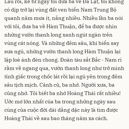
Lâu rồi, kể từ ngày tôi đưa ba về Đà Lạt, tôi không
có dịp trở lại vùng đất ven biển Nam Trung Bộ
quanh năm mưa ít, nắng nhiều. Nhiều lần ba nói
với tôi, đưa ba về Hàm Thuận, để ba được nhìn
những vườn thanh long xanh ngút ngàn trên
vùng cát nóng. Và những đêm sâu, khi biển say
sưa ngủ, những vườn thanh long Hàm Thuận lại
lập loè ánh đèn chong. Đoàn tàu sắt Bắc - Nam rì
rầm về ngang qua, vườn thanh long như trở mình
tỉnh giấc trong chốc lát rồi lại ngủ yên trong đêm
sâu tịch mịch. Cảnh cũ, ba nhớ. Người xưa, ba
cũng nhớ. Tôi biết ba nhớ Hoàng Thái rất nhiều!
Ước mơ lớn nhất của ba trong những ngày sau
cùng của cuộc đời dài dằng dặc này là tìm được
Hoàng Thái về sau bao tháng năm xa cách.