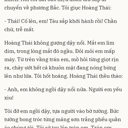
chuyển về phương Bắc. Tôi giục Hoàng Thái:
- Thái! Cố lên, em! Tàu sắp khởi hành rồi! Chần
chừ, trễ mất.
Hoàng Thái không gượng dậy nổi. Mắt em lim
dim, trong lòng mắt đỏ ngầu. Đôi môi em mấp
máy. Từ trên vầng trán em, mồ hôi từng giọt rịn
ra, chảy ướt hết cả khuôn mặt đang nóng bừng
lên như lửa. Tôi hốt hoảng. Hoàng Thái thều thào:
- Anh, em không ngồi dậy nổi nữa. Người em yếu
xìu!
Tôi đỡ em ngồi dậy, tựa người vào bờ tường. Bức
tường bong tróc từng mảng sơn trắng phếu quần
áo chúng tôi. Tôi sờ tay lên trán em. Trán em