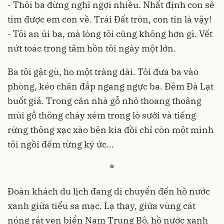
- Thôi ba đừng nghĩ ngợi nhiều. Nhất định con sẽ
tìm được em con về. Trái Đất tròn, con tin là vậy!
- Tôi an ủi ba, mà lòng tôi cũng không hơn gì. Vết
nứt toác trong tâm hồn tôi ngày một lớn.
Ba tôi gật gù, ho một tràng dài. Tôi đưa ba vào
phòng, kéo chăn đắp ngang ngực ba. Đêm Đà Lạt
buốt giá. Trong căn nhà gỗ nhỏ thoang thoảng
mùi gỗ thông cháy xém trong lò sưởi và tiếng
rừng thông xạc xào bên kia đồi chỉ còn một mình
tôi ngồi đếm từng ký ức…
*
Đoàn khách du lịch đang di chuyển đến hồ nước
xanh giữa tiểu sa mạc. Lạ thay, giữa vùng cát
nóng rát ven biển Nam Trung Bộ, hồ nước xanh