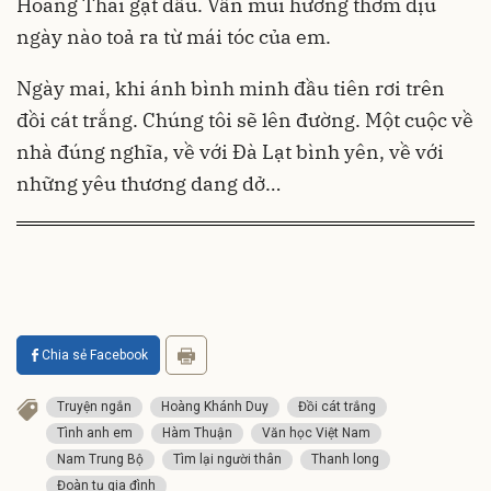
Hoàng Thái gật đầu. Vẫn mùi hương thơm dịu
ngày nào toả ra từ mái tóc của em.
Ngày mai, khi ánh bình minh đầu tiên rơi trên
đồi cát trắng. Chúng tôi sẽ lên đường. Một cuộc về
nhà đúng nghĩa, về với Đà Lạt bình yên, về với
những yêu thương dang dở…
Chia sẻ Facebook
Truyện ngắn
Hoàng Khánh Duy
Đồi cát trắng
Tình anh em
Hàm Thuận
Văn học Việt Nam
Nam Trung Bộ
Tìm lại người thân
Thanh long
Đoàn tụ gia đình