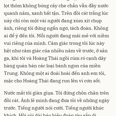
lọt thỏm không bóng cây che chắn vẫn đầy nước
quanh năm, xanh bất tận. Trên đồi cát trắng lúc
này chỉ còn một vài người đang xúm xít chụp
ảnh, riêng tôi đứng ngẩn ngơ, tách đoàn. Không
ai để ý đến tôi. Mỗi người đang mải mê với niềm
vui riêng của mình. Cảm giác trong tôi lúc này
hệt như cảm giác của nhiều năm về trước, ở sân
ga, khi tôi và Hoàng Thái ngồi rúm ró cạnh dãy
hàng quán bán các loại bánh ngon của miền
Trung. Không một ai đoái hoài đến anh em tôi,
mặc cho Hoàng Thái đang run lên vì cơn sốt.
Nước mắt tôi giàn giụa. Tôi đứng chôn chân trên
đồi cát. Ánh lê minh đang đưa tôi về những ngày
trước. Tiếng người nói cười. Tiếng người khúc
khích. Hồi còi dài báo hiệu đoàn tàu sắp di