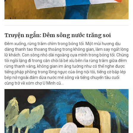
Truyện ngắn: Đêm sông nước trăng soi
Đêm xuống, rừng tràm chìm trong bóng tối. Một mùi hương dịu
dàng thanh tao thoang thoảng trong không gian, làm say ngất lòng
lữ khách. Con sông nhỏ dài ngoằng cựa mình trong bóng tối. Chúng
tôi ngồi lặng đi trong căn chòi lá bé xíu bên rìa rừng tràm giữa đêm
rừng thanh vắng, không gian im ắng tưởng như có thể nghe được
tiếng phập phồng trong lồng ngực của ông nội tôi, tiếng cờ bắp lép
bép nở ngoài đám dừa nước mé sông và tiếng chuyến tàu cuối
cùng trở về xóm chợ U Minh cũ…