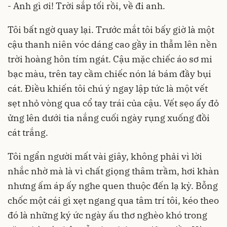
- Anh gì ơi! Trời sắp tối rồi, về đi anh.
Tôi bất ngờ quay lại. Trước mắt tôi bấy giờ là một
cậu thanh niên vóc dáng cao gầy in thẫm lên nền
trời hoàng hôn tím ngát. Cậu mặc chiếc áo sơ mi
bạc màu, trên tay cầm chiếc nón lá bám đầy bụi
cát. Điều khiến tôi chú ý ngay lập tức là một vết
sẹt nhỏ vòng qua cổ tay trái của cậu. Vết sẹo ấy đỏ
ửng lên dưới tia nắng cuối ngày rụng xuống đồi
cát trắng.
Tôi ngẩn người mất vài giây, không phải vì lời
nhắc nhờ mà là vì chất giọng thâm trầm, hơi khàn
nhưng ấm áp ấy nghe quen thuộc đến lạ kỳ. Bỗng
chốc một cái gì xẹt ngang qua tâm trí tôi, kéo theo
đó là những ký ức ngày ấu thơ nghèo khó trong