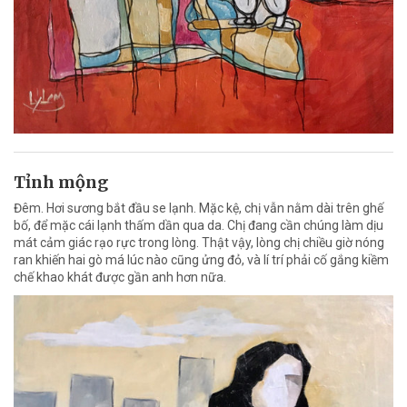
Tỉnh mộng
Đêm. Hơi sương bắt đầu se lạnh. Mặc kệ, chị vẫn nằm dài trên ghế
bố, để mặc cái lạnh thấm dần qua da. Chị đang cần chúng làm dịu
mát cảm giác rạo rực trong lòng. Thật vậy, lòng chị chiều giờ nóng
ran khiến hai gò má lúc nào cũng ửng đỏ, và lí trí phải cố gắng kiềm
chế khao khát được gần anh hơn nữa.