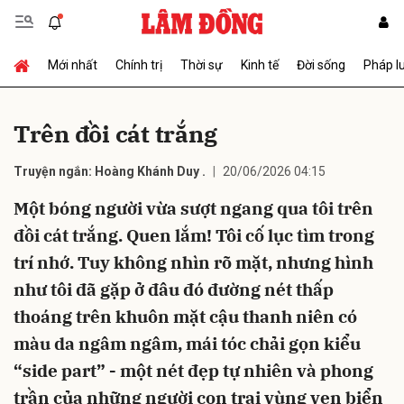
Mới nhất
Chính trị
Thời sự
Kinh tế
Đời sống
Pháp l
Gửi bình luận
Trên đồi cát trắng
Truyện ngắn: Hoàng Khánh Duy .
20/06/2026 04:15
Một bóng người vừa sượt ngang qua tôi trên
đồi cát trắng. Quen lắm! Tôi cố lục tìm trong
trí nhớ. Tuy không nhìn rõ mặt, nhưng hình
Hủy
Gửi
như tôi đã gặp ở đâu đó đường nét thấp
thoáng trên khuôn mặt cậu thanh niên có
màu da ngâm ngâm, mái tóc chải gọn kiểu
“side part” - một nét đẹp tự nhiên và phong
trần của những người con trai vùng ven biển