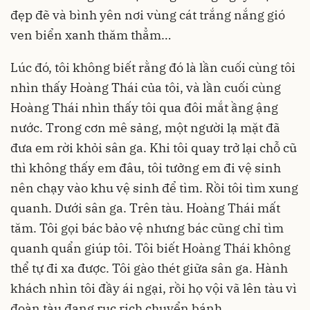
đẹp đẽ và bình yên nơi vùng cát trắng nắng gió
ven biển xanh thăm thẳm…
Lúc đó, tôi không biết rằng đó là lần cuối cùng tôi
nhìn thấy Hoàng Thái của tôi, và lần cuối cùng
Hoàng Thái nhìn thấy tôi qua đôi mắt ầng ậng
nước. Trong cơn mê sảng, một người lạ mặt đã
đưa em rời khỏi sân ga. Khi tôi quay trở lại chỗ cũ
thì không thấy em đâu, tôi tưởng em đi vệ sinh
nên chạy vào khu vệ sinh để tìm. Rồi tôi tìm xung
quanh. Dưới sân ga. Trên tàu. Hoàng Thái mất
tăm. Tôi gọi bác bảo vệ nhưng bác cũng chỉ tìm
quanh quẩn giúp tôi. Tôi biết Hoàng Thái không
thể tự đi xa được. Tôi gào thét giữa sân ga. Hành
khách nhìn tôi đầy ái ngại, rồi họ vội vã lên tàu vì
đoàn tàu đang rục rịch chuyển bánh.