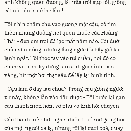
anh không quen đường, lát nữa trời sụp tối, giông
cát nổi lên là dễ lạc lắm!
Tôi nhìn chăm chú vào gương mặt cậu, cố tìm
thêm những đường nét quen thuộc của Hoàng
Thái - đứa em trai đã lạc mất năm nào. Cát dưới
chân vẫn nóng, nhưng lồng ngực tôi bấy giờ lại
lạnh ngắt. Tôi thọc tay vào túi quần, nơi đó có
chiếc ví da cũ kỹ đựng tấm ảnh gia đình đã ố
vàng, hít một hơi thật sâu để lấy lại bình tĩnh.
- Cậu làm ở đây lâu chưa? Trông cậu giống người
xứ này, không lẫn vào đâu được - Tôi bước lại gần
cậu thanh niên hơn, vờ như vô tình hỏi chuyện.
Cậu thanh niên hơi ngạc nhiên trước sự gặng hỏi
của một người xa lạ, nhưng rồi lại cười xoà, quay