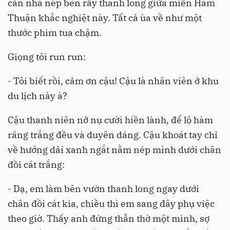
căn nhà nép bên rẫy thanh long giữa miền Hàm
Thuận khắc nghiệt này. Tất cả ùa về như một
thước phim tua chậm.
Giọng tôi run run:
- Tôi biết rồi, cảm ơn cậu! Cậu là nhân viên ở khu
du lịch này à?
Cậu thanh niên nở nụ cười hiền lành, để lộ hàm
răng trắng đều và duyên dáng. Cậu khoát tay chỉ
về hướng dải xanh ngắt nằm nép mình dưới chân
đồi cát trắng:
- Dạ, em làm bên vườn thanh long ngay dưới
chân đồi cát kia, chiều thì em sang đây phụ việc
theo giờ. Thấy anh đứng thẫn thờ một mình, sợ