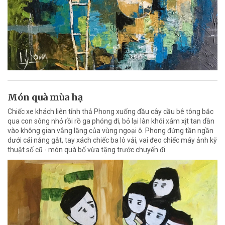
Món quà mùa hạ
Chiếc xe khách liên tỉnh thả Phong xuống đầu cây cầu bê tông bắc
qua con sông nhỏ rồi rồ ga phóng đi, bỏ lại làn khói xám xịt tan dần
vào không gian vắng lặng của vùng ngoại ô. Phong đứng tần ngần
dưới cái nắng gắt, tay xách chiếc ba lô vải, vai đeo chiếc máy ảnh kỹ
thuật số cũ - món quà bố vừa tặng trước chuyến đi.