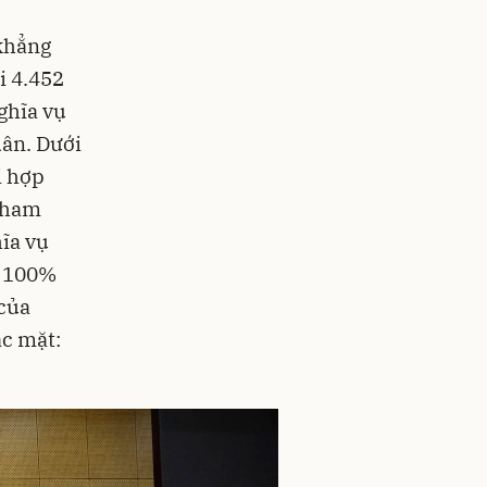
 khẳng
i 4.452
ghĩa vụ
dân. Dưới
i hợp
 tham
ĩa vụ
h 100%
 của
ác mặt: