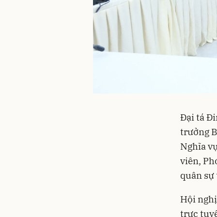
Đại tá Đ
trưởng B
Nghĩa vụ
viên, Ph
quân sự 
Hội nghị
trực tuy