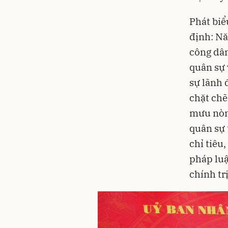
Phát biể
định: Nă
công dân
quân sự 
sự lãnh 
chặt chẽ
mưu nòng
quân sự 
chỉ tiêu
pháp luậ
chính tr