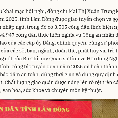
u khai mạc hội nghị, đồng chí Mai Thị Xuân Trung
m 2025, tỉnh Lâm Đồng được giao tuyển chọn và gọ
 nhập ngũ, trong đó có 3.505 công dân thực hiện n
và 947 công dân thực hiện nghĩa vụ Công an nhân 
đạo của các cấp ủy Đảng, chính quyền, cùng sự phố
 của các sở, ban, ngành, đoàn thể; phát huy vai trò
 cốt của Bộ Chỉ huy Quân sự tỉnh và Hội đồng Ngh
tỉnh, công tác tuyển quân năm 2025 đã hoàn thàn
, bảo đảm an toàn, đúng thời gian và đúng quy định
t. Chất lượng giao quân được nâng lên rõ rệt trên c
ị, văn hóa, sức khỏe và chuyên môn kỹ thuật.