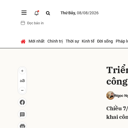
Thứ Bảy,
08/08/2026
Đọc báo in
Gửi 
Mới nhất
Chính trị
Thời sự
Kinh tế
Đời sống
Pháp l
Triể
công
Ngọc N
Chiều 7/
khai cô