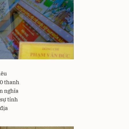
iêu
00 thanh
ện nghĩa
sự tỉnh
địa