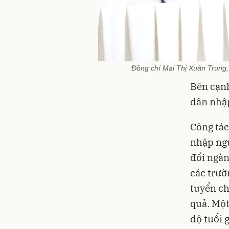
Đồng chí Mai Thị Xuân Trung, 
Bên cạnh
dân nhập
Công tác
nhập ngũ
đổi ngàn
các trườ
tuyển ch
quả. Một
độ tuổi 