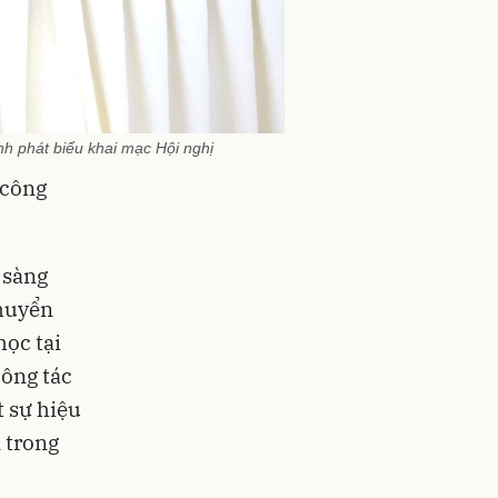
nh phát biểu khai mạc Hội nghị
 công
 sàng
chuyển
học tại
công tác
t sự hiệu
 trong