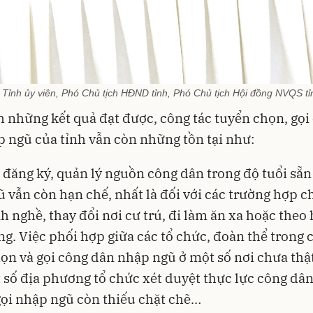
Tỉnh ủy viên, Phó Chủ tịch HĐND tỉnh, Phó Chủ tịch Hội đồng NVQS tỉ
 những kết quả đạt được, công tác tuyển chọn, gọi
 ngũ của tỉnh vẫn còn những tồn tại như:
 đăng ký, quản lý nguồn công dân trong độ tuổi sẵn
 vẫn còn hạn chế, nhất là đối với các trường hợp 
h nghề, thay đổi nơi cư trú, đi làm ăn xa hoặc theo 
ng. Việc phối hợp giữa các tổ chức, đoàn thể trong 
ọn và gọi công dân nhập ngũ ở một số nơi chưa thậ
 số địa phương tổ chức xét duyệt thực lực công dân
gọi nhập ngũ còn thiếu chặt chẽ…