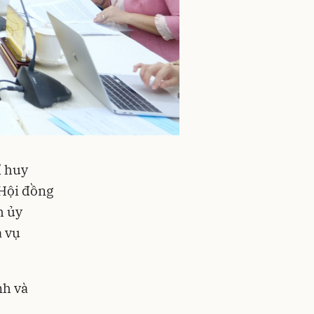
ỉ huy
 Hội đồng
h ủy
a vụ
nh và