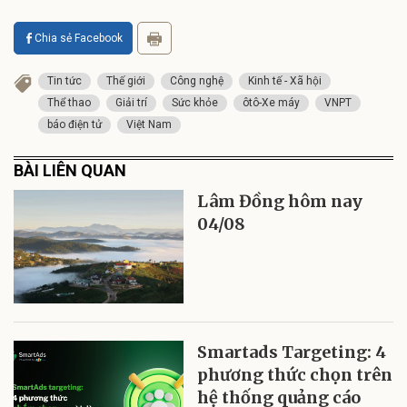
Chia sẻ Facebook
Tin tức
Thế giới
Công nghệ
Kinh tế - Xã hội
Thể thao
Giải trí
Sức khỏe
ôtô-Xe máy
VNPT
báo điện tử
Việt Nam
BÀI LIÊN QUAN
Lâm Đồng hôm nay
04/08
Smartads Targeting: 4
phương thức chọn trên
hệ thống quảng cáo