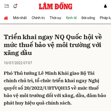
Mới nhất
Chính trị
Thời sự
Kinh tế
Đời sống
Pháp l
Gửi bình luận
Triển khai ngay NQ Quốc hội về
mức thuế bảo vệ môi trường với
xăng dầu
10/07/2022 07:07
Phó Thủ tướng Lê Minh Khái giao Bộ Tài
Hủy
Gửi
chính chủ trì, tổ chức triển khai ngay Nghị
quyết số 20/2022/UBTVQH15 về mức thuế
bảo vệ môi trường đối với xăng, dầu, đảm bảo
phát huy hiệu quả chính sách.