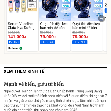
22
Hot 
Cecil
Serum Vaseline
Quạt tích điện kẹp
Quạt tích điện kẹp
Gluta-Hya Dưỡng
bàn mini để bàn
bàn mini để bàn
Da Sáng Mịn Sau 7
150.000
219.000
219.000
đ
đ
đ
Ngày
141.000
79.000
79.000
đ
đ
đ
Deal hot
Flash Sale
Flash Sale
Unilever
XEM THÊM KINH TẾ
Mạnh về biển, giàu từ biển
Nghị quyết Hội nghị lần thứ ba Ban Chấp hành Trung ương Đảng
khóa XIV về đổi mới mô hình phát triển với 5 quan điểm chỉ đạo và 7
nhiệm vụ giải pháp chủ yếu mang tính chiến lược, tầm nhìn dài hạn,
bao trùm, nhằm hiện thực hóa khát vọng, đưa Việt Nam trở thành
quốc gia phát triển, thu nhập cao vào năm 2045.