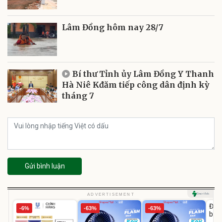
Lâm Đồng hôm nay 28/7
Bí thư Tỉnh ủy Lâm Đồng Y Thanh
Hà Niê Kđăm tiếp công dân định kỳ
tháng 7
Gửi bình luận
U
ADVERTISEMENT
Đai 
-6%
-63%
-63%
bé 
1-9 