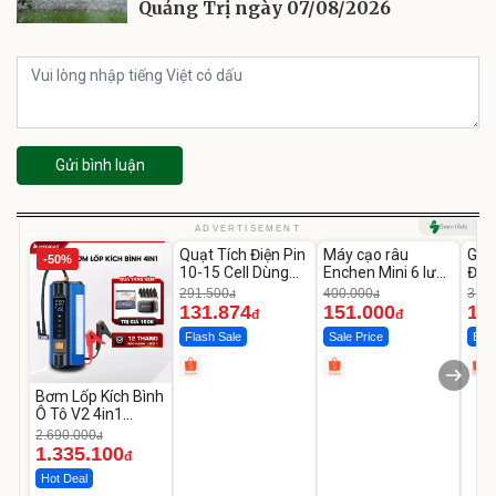
Quảng Trị ngày 07/08/2026
Gửi bình luận
Unmute
Unmute
U
ADVERTISEMENT
Quạt Tích Điện Pin
Máy cạo râu
GEP
-50%
-54%
-62%
10-15 Cell Dùng
Enchen Mini 6 lưỡi
Đùi
Liên Tục 4-8H
dao kép mỏng
Cao
291.500
400.000
319.
đ
đ
131.874
151.000
14
đ
đ
Flash Sale
Sale Price
Best
Bơm Lốp Kích Bình
Ô Tô V2 4in1
MEDICAR –
2.690.000
đ
12.000mAh
1.335.100
đ
Hot Deal