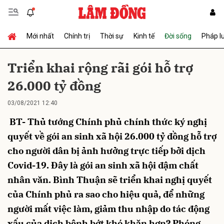
Mới nhất
Chính trị
Thời sự
Kinh tế
Đời sống
Pháp l
Gửi bình luận
Triển khai rộng rãi gói hỗ trợ
26.000 tỷ đồng
03/08/2021 12:40
BT- Thủ tướng Chính phủ chính thức ký nghị
quyết về gói an sinh xã hội 26.000 tỷ đồng hỗ trợ
cho người dân bị ảnh hưởng trực tiếp bởi dịch
Hủy
Gửi
Covid-19. Đây là gói an sinh xã hội đậm chất
nhân văn. Bình Thuận sẽ triển khai nghị quyết
của Chính phủ ra sao cho hiệu quả, để những
người mất việc làm, giảm thu nhập do tác động
xấu của dịch bệnh bớt khó khăn hơn? Phóng