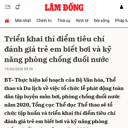
Mới nhất
Chính trị
Thời sự
Kinh tế
Đời sống
Pháp l
Gửi bình luận
Triển khai thí điểm tiêu chí
đánh giá trẻ em biết bơi và kỹ
năng phòng chống đuối nước
19/03/2020 09:39
BT- Thực hiện kế hoạch của Bộ Văn hóa, Thể
Hủy
Gửi
thao và Du lịch về việc tổ chức lễ phát động toàn
dân tập luyện môn bơi, phòng chống đuối nước
năm 2020, Tổng cục Thể dục Thể thao sẽ tổ
chức tập huấn và triển khai thí điểm tiêu chí
đánh giá trẻ em biết bơi và kỹ năng phòng