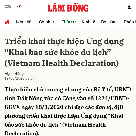
Mới nhất
Chính trị
Thời sự
Kinh tế
Đời sống
Pháp 
Gửi bình luận
Triển khai thực hiện Ứng dụng
“Khai báo sức khỏe du lịch”
(Vietnam Health Declaration)
Mạnh Hùng
19/03/2020 08:31
Thực hiện chủ trương chung của Bộ Y tế, UBND
Hủy
Gửi
tỉnh Đắk Nông vừa có Công văn số 1224/UBND-
KGVX ngày 18/3/2020 chỉ đạo các đơn vị, địĐ
phương triển khai thực hiện Ứng dụng “Khai
báo sức khỏe du lịch” (Vietnam Health
Declaration).