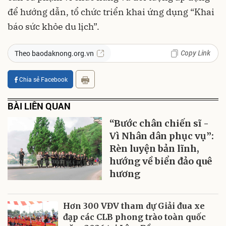
để hướng dẫn, tổ chức triển khai ứng dụng “Khai
báo sức khỏe du lịch”.
Copy Link
Theo baodaknong.org.vn
Chia sẻ Facebook
BÀI LIÊN QUAN
“Bước chân chiến sĩ -
Vì Nhân dân phục vụ”:
Rèn luyện bản lĩnh,
hướng về biển đảo quê
hương
Hơn 300 VĐV tham dự Giải đua xe
đạp các CLB phong trào toàn quốc