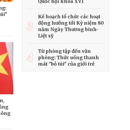
Quốc hội khóa XVI
ng:
úi"
Kế hoạch tổ chức các hoạt
3
động hướng tới Kỷ niệm 80
năm Ngày Thương binh-
Liệt sỹ
Từ phòng tập đến văn
4
phòng: Thức uống thanh
mát "bỏ túi" của giới trẻ
n,
củng
hông