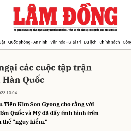
bình luận
uật
Quốc phòng - An ninh
Văn hóa - Giải trí
Du lịch
Chính sách
Công
ngại các cuộc tập trận
à Hàn Quốc
023 10:04
Hủy
G
ều Tiên Kim Son Gyong cho rằng với
 Hàn Quốc và Mỹ đã đẩy tình hình trên
h thế "nguy hiểm."