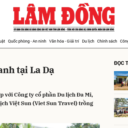
bình luận
uật
Quốc phòng - An ninh
Văn hóa - Giải trí
Du lịch
Chính sách
Công
ĐỌC T
anh tại La Dạ
p với Công ty cổ phần Du lịch Đa Mi,
Hủy
G
ch Việt Sun (Viet Sun Travel) trồng