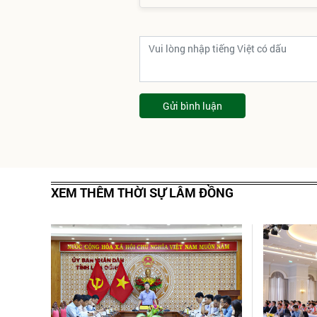
Gửi bình luận
XEM THÊM THỜI SỰ LÂM ĐỒNG