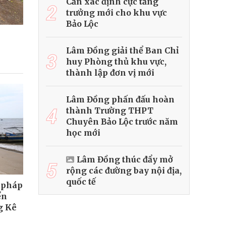
Cần xác định cực tăng
2
trưởng mới cho khu vực
Bảo Lộc
Lâm Đồng giải thể Ban Chỉ
3
huy Phòng thủ khu vực,
thành lập đơn vị mới
Lâm Đồng phấn đấu hoàn
4
thành Trường THPT
Chuyên Bảo Lộc trước năm
học mới
Lâm Đồng thúc đẩy mở
5
rộng các đường bay nội địa,
quốc tế
i pháp
ển
g Kê