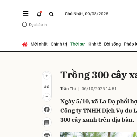
Chủ Nhật,
09/08/2026
Đọc báo in
Gửi 
Mới nhất
Chính trị
Thời sự
Kinh tế
Đời sống
Pháp l
Trồng 300 cây x
Trần Thi
06/10/2025 14:51
Ngày 5/10, xã La Dạ phối hợ
Công ty TNHH Dịch Vụ du Lị
300 cây xanh trên địa bàn.