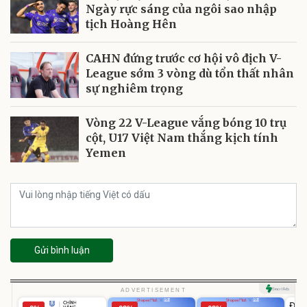
Ngày rực sáng của ngôi sao nhập
tịch Hoàng Hên
CAHN đứng trước cơ hội vô địch V-
League sớm 3 vòng dù tổn thất nhân
sự nghiêm trọng
Vòng 22 V-League vắng bóng 10 trụ
cột, U17 Việt Nam thắng kịch tính
Yemen
Gửi bình luận
U
ADVERTISEMENT
Đai 