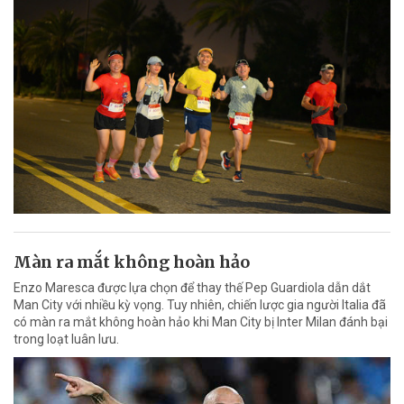
Màn ra mắt không hoàn hảo
Enzo Maresca được lựa chọn để thay thế Pep Guardiola dẫn dắt
Man City với nhiều kỳ vọng. Tuy nhiên, chiến lược gia người Italia đã
có màn ra mắt không hoàn hảo khi Man City bị Inter Milan đánh bại
trong loạt luân lưu.