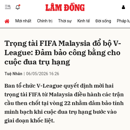
Mới nhất
Chính trị
Thời sự
Kinh tế
Đời sống
Pháp l
Gửi bình luận
Trọng tài FIFA Malaysia đổ bộ V-
League: Đảm bảo công bằng cho
cuộc đua trụ hạng
Tuệ Nhân
06/05/2026 16:26
Ban tổ chức V-League quyết định mời hai
Hủy
Gửi
trọng tài FIFA từ Malaysia điều hành các trận
cầu then chốt tại vòng 22 nhằm đảm bảo tính
minh bạch khi cuộc đua trụ hạng bước vào
giai đoạn khốc liệt.