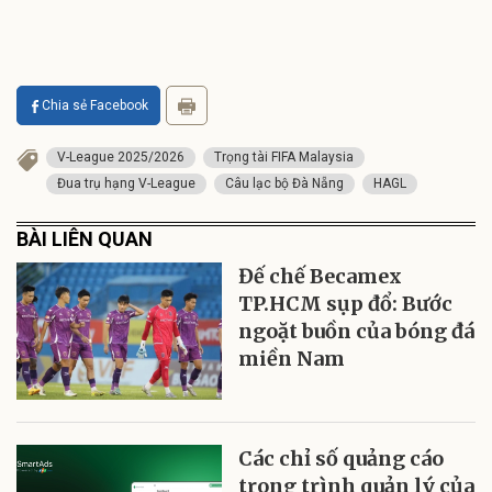
Chia sẻ Facebook
V-League 2025/2026
Trọng tài FIFA Malaysia
Đua trụ hạng V-League
Câu lạc bộ Đà Nẵng
HAGL
BÀI LIÊN QUAN
Đế chế Becamex
TP.HCM sụp đổ: Bước
ngoặt buồn của bóng đá
miền Nam
Các chỉ số quảng cáo
trong trình quản lý của