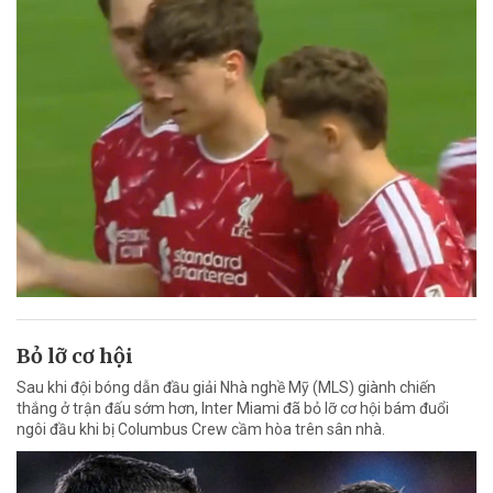
Bỏ lỡ cơ hội
Sau khi đội bóng dẫn đầu giải Nhà nghề Mỹ (MLS) giành chiến
thắng ở trận đấu sớm hơn, Inter Miami đã bỏ lỡ cơ hội bám đuổi
ngôi đầu khi bị Columbus Crew cầm hòa trên sân nhà.