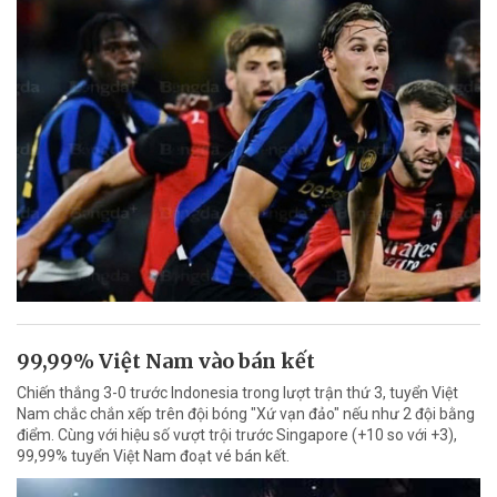
99,99% Việt Nam vào bán kết
Chiến thắng 3-0 trước Indonesia trong lượt trận thứ 3, tuyển Việt
Nam chắc chắn xếp trên đội bóng "Xứ vạn đảo" nếu như 2 đội bằng
điểm. Cùng với hiệu số vượt trội trước Singapore (+10 so với +3),
99,99% tuyển Việt Nam đoạt vé bán kết.