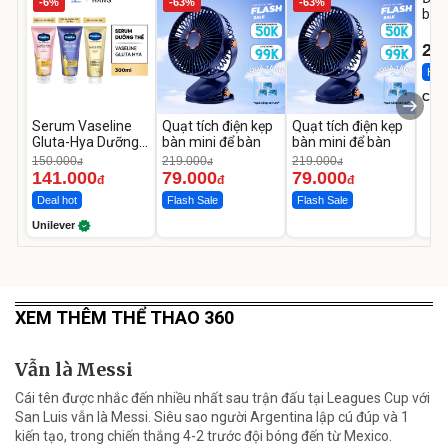
-6%
-63%
-63%
bé 
1-9 
22
Hot 
Cecil
Serum Vaseline
Quạt tích điện kẹp
Quạt tích điện kẹp
Gluta-Hya Dưỡng
bàn mini để bàn
bàn mini để bàn
Da Sáng Mịn Sau 7
150.000
219.000
219.000
đ
đ
đ
Ngày
141.000
79.000
79.000
đ
đ
đ
Deal hot
Flash Sale
Flash Sale
Unilever
XEM THÊM THỂ THAO 360
Vẫn là Messi
Cái tên được nhắc đến nhiều nhất sau trận đấu tại Leagues Cup với
San Luis vẫn là Messi. Siêu sao người Argentina lập cú đúp và 1
kiến tạo, trong chiến thắng 4-2 trước đội bóng đến từ Mexico.