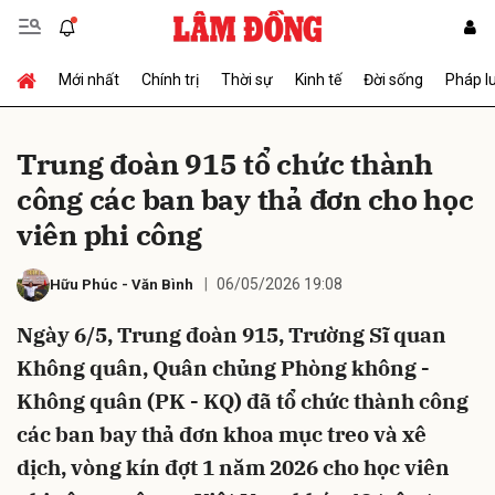
Mới nhất
Chính trị
Thời sự
Kinh tế
Đời sống
Pháp l
Gửi bình luận
Trung đoàn 915 tổ chức thành
công các ban bay thả đơn cho học
viên phi công
06/05/2026 19:08
Hữu Phúc
-
Văn Bình
Ngày 6/5, Trung đoàn 915, Trường Sĩ quan
Hủy
Gửi
Không quân, Quân chủng Phòng không -
Không quân (PK - KQ) đã tổ chức thành công
các ban bay thả đơn khoa mục treo và xê
dịch, vòng kín đợt 1 năm 2026 cho học viên