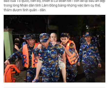
đảo của Tổ quốc, cán bộ, chiến sĩ Lữ đoàn 681 còn để lại dấu ấn đẹp
trong lòng Nhân dân tỉnh Lâm Đồng bằng những việc làm cụ thể,
thắm đượm tình quân - dân.