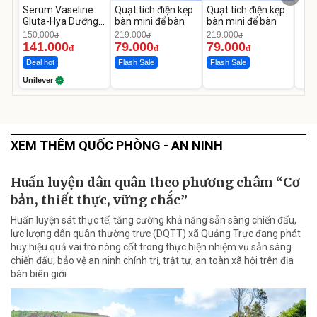
Serum Vaseline
Quạt tích điện kẹp
Quạt tích điện kẹp
Gluta-Hya Dưỡng
bàn mini để bàn
bàn mini để bàn
Da Sáng Mịn Sau 7
150.000
219.000
219.000
đ
đ
đ
Ngày
141.000
79.000
79.000
đ
đ
đ
Deal hot
Flash Sale
Flash Sale
Unilever
XEM THÊM QUỐC PHÒNG - AN NINH
Huấn luyện dân quân theo phương châm “Cơ
bản, thiết thực, vững chắc”
Huấn luyện sát thực tế, tăng cường khả năng sẵn sàng chiến đấu,
lực lượng dân quân thường trực (DQTT) xã Quảng Trực đang phát
huy hiệu quả vai trò nòng cốt trong thực hiện nhiệm vụ sẵn sàng
chiến đấu, bảo vệ an ninh chính trị, trật tự, an toàn xã hội trên địa
bàn biên giới.