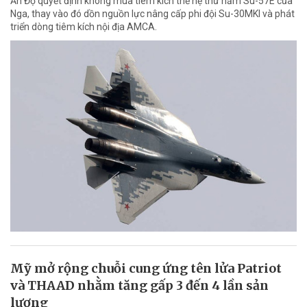
Ấn Độ quyết định không mua tiêm kích thế hệ thứ năm Su-57E của
Nga, thay vào đó dồn nguồn lực nâng cấp phi đội Su-30MKI và phát
triển dòng tiêm kích nội địa AMCA.
Mỹ mở rộng chuỗi cung ứng tên lửa Patriot
và THAAD nhằm tăng gấp 3 đến 4 lần sản
lượng