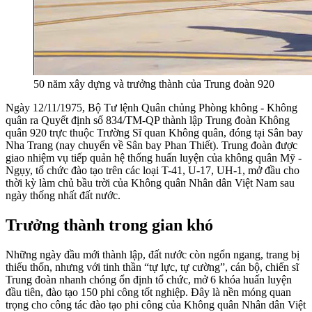
50 năm xây dựng và trưởng thành của Trung đoàn 920
Ngày 12/11/1975, Bộ Tư lệnh Quân chủng Phòng không - Không
quân ra Quyết định số 834/TM-QP thành lập Trung đoàn Không
quân 920 trực thuộc Trường Sĩ quan Không quân, đóng tại Sân bay
Nha Trang (nay chuyển về Sân bay Phan Thiết). Trung đoàn được
giao nhiệm vụ tiếp quản hệ thống huấn luyện của không quân Mỹ -
Ngụy, tổ chức đào tạo trên các loại T-41, U-17, UH-1, mở đầu cho
thời kỳ làm chủ bầu trời của Không quân Nhân dân Việt Nam sau
ngày thống nhất đất nước.
Trưởng thành trong gian khó
Những ngày đầu mới thành lập, đất nước còn ngổn ngang, trang bị
thiếu thốn, nhưng với tinh thần “tự lực, tự cường”, cán bộ, chiến sĩ
Trung đoàn nhanh chóng ổn định tổ chức, mở 6 khóa huấn luyện
đầu tiên, đào tạo 150 phi công tốt nghiệp. Đây là nền móng quan
trọng cho công tác đào tạo phi công của Không quân Nhân dân Việt