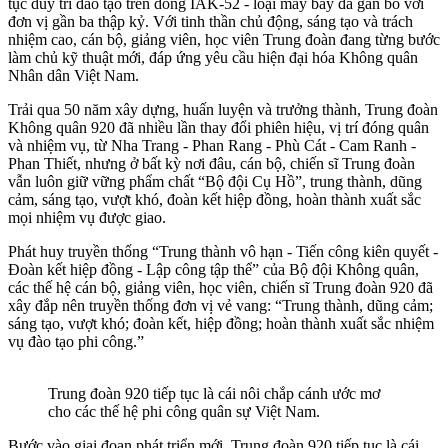
tục duy trì đào tạo trên dòng IAK-52 - loại máy bay đã gắn bó với
đơn vị gần ba thập kỷ. Với tinh thần chủ động, sáng tạo và trách
nhiệm cao, cán bộ, giảng viên, học viên Trung đoàn đang từng bước
làm chủ kỹ thuật mới, đáp ứng yêu cầu hiện đại hóa Không quân
Nhân dân Việt Nam.
Trải qua 50 năm xây dựng, huấn luyện và trưởng thành, Trung đoàn
Không quân 920 đã nhiều lần thay đổi phiên hiệu, vị trí đóng quân
và nhiệm vụ, từ Nha Trang - Phan Rang - Phù Cát - Cam Ranh -
Phan Thiết, nhưng ở bất kỳ nơi đâu, cán bộ, chiến sĩ Trung đoàn
vẫn luôn giữ vững phẩm chất “Bộ đội Cụ Hồ”, trung thành, dũng
cảm, sáng tạo, vượt khó, đoàn kết hiệp đồng, hoàn thành xuất sắc
mọi nhiệm vụ được giao.
Phát huy truyền thống “Trung thành vô hạn - Tiến công kiên quyết -
Đoàn kết hiệp đồng - Lập công tập thể” của Bộ đội Không quân,
các thế hệ cán bộ, giảng viên, học viên, chiến sĩ Trung đoàn 920 đã
xây đắp nên truyền thống đơn vị vẻ vang: “Trung thành, dũng cảm;
sáng tạo, vượt khó; đoàn kết, hiệp đồng; hoàn thành xuất sắc nhiệm
vụ đào tạo phi công.”
Trung đoàn 920 tiếp tục là cái nôi chắp cánh ước mơ
cho các thế hệ phi công quân sự Việt Nam.
Bước vào giai đoạn phát triển mới, Trung đoàn 920 tiếp tục là cái