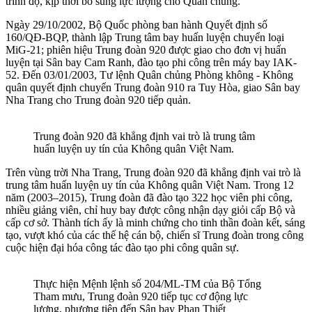
trình độ, kịp thời bổ sung lực lượng cho Quân chủng.
Ngày 29/10/2002, Bộ Quốc phòng ban hành Quyết định số
160/QĐ-BQP, thành lập Trung tâm bay huấn luyện chuyển loại
MiG-21; phiên hiệu Trung đoàn 920 được giao cho đơn vị huấn
luyện tại Sân bay Cam Ranh, đào tạo phi công trên máy bay IAK-
52. Đến 03/01/2003, Tư lệnh Quân chủng Phòng không - Không
quân quyết định chuyển Trung đoàn 910 ra Tuy Hòa, giao Sân bay
Nha Trang cho Trung đoàn 920 tiếp quản.
Trung đoàn 920 đã khẳng định vai trò là trung tâm
huấn luyện uy tín của Không quân Việt Nam.
Trên vùng trời Nha Trang, Trung đoàn 920 đã khẳng định vai trò là
trung tâm huấn luyện uy tín của Không quân Việt Nam. Trong 12
năm (2003–2015), Trung đoàn đã đào tạo 322 học viên phi công,
nhiều giảng viên, chỉ huy bay được công nhận dạy giỏi cấp Bộ và
cấp cơ sở. Thành tích ấy là minh chứng cho tinh thần đoàn kết, sáng
tạo, vượt khó của các thế hệ cán bộ, chiến sĩ Trung đoàn trong công
cuộc hiện đại hóa công tác đào tạo phi công quân sự.
Thực hiện Mệnh lệnh số 204/ML-TM của Bộ Tổng
Tham mưu, Trung đoàn 920 tiếp tục cơ động lực
lượng, phương tiện đến Sân bay Phan Thiết