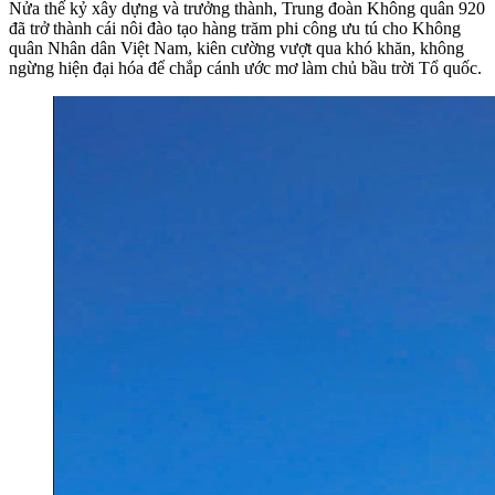
Nửa thế kỷ xây dựng và trưởng thành, Trung đoàn Không quân 920
đã trở thành cái nôi đào tạo hàng trăm phi công ưu tú cho Không
quân Nhân dân Việt Nam, kiên cường vượt qua khó khăn, không
ngừng hiện đại hóa để chắp cánh ước mơ làm chủ bầu trời Tổ quốc.