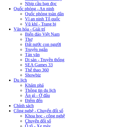
Nhịp cầu bạn đọc
Quốc phòng - An ninh
Quốc phòng toàn dân
Vì an ninh Tổ quốc
Vũ khí - Trang bị
Văn hóa - Giải trí
Biển đảo Việt Nam
Thơ
Đất nước con người
Truyện ngắn
Tản văn
Di sản - Truyền thống
SEA Games 33
Thể thao 360
Showbiz
Du lịch
Khám phá
Thông tin du lịch
Ăn gì - Ở đâu
Điểm đến
Chính sách
Công nghệ - Chuyển đổi số
Khoa học - công nghệ
Chuyển đổi số
Ô tô - Xe máy