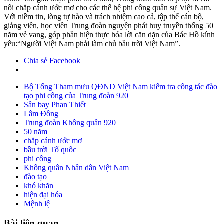
nôi chắp cánh ước mơ cho các thế hệ phi công quân sự Việt Nam.
Với niềm tin, lòng tự hào và trách nhiệm cao cả, tập thể cán bộ,
giảng viên, học viên Trung đoàn nguyện phát huy truyền thống 50
năm vẻ vang, góp phần hiện thực hóa lời căn dặn của Bác Hồ kính
yêu:“Người Việt Nam phải làm chủ bầu trời Việt Nam”.
Chia sẻ Facebook
Bộ Tổng Tham mưu QĐND Việt Nam kiểm tra công tác đào
tạo phi công của Trung đoàn 920
Sân bay Phan Thiết
Lâm Đồng
Trung đoàn Không quân 920
50 năm
chắp cánh ước mơ
bầu trời Tổ quốc
phi công
Không quân Nhân dân Việt Nam
đào tạo
khó khăn
hiện đại hóa
Mệnh lệ
Bài liên quan