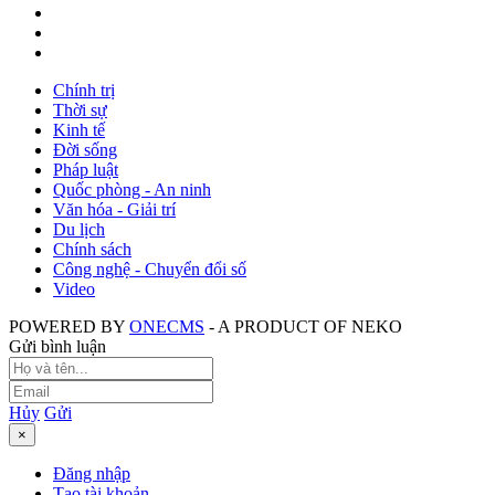
Chính trị
Thời sự
Kinh tế
Đời sống
Pháp luật
Quốc phòng - An ninh
Văn hóa - Giải trí
Du lịch
Chính sách
Công nghệ - Chuyển đổi số
Video
POWERED BY
ONE
CMS
- A PRODUCT OF
NEKO
Gửi bình luận
Hủy
Gửi
×
Đăng nhập
Tạo tài khoản