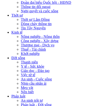
Đoàn đại biểu Quốc hội - HĐND
Thông tin đối ngoại
Nghị quyết và cuộc sống
Thời sự
Thời sự Lâm Đồng
Dòng chảy thông tin
Tin Tây Nguyên
Kinh tế
Nông nghiệp - Nông thôn
Công nghiệp - Xây dựng
Thương mại - Dịch vụ
Thuế - Tài chính
Khởi nghiệp
Đời sống
Thanh niên
Y tế - Sức khỏe
Giáo dục - Đào tạo
Việc tử tế
An sinh - Cuộc sống
Nhịp cầu nhân ái
Mẹo vặt
Nên biết
Pháp luật
An ninh trật tự
Pháp luật - Đời sống