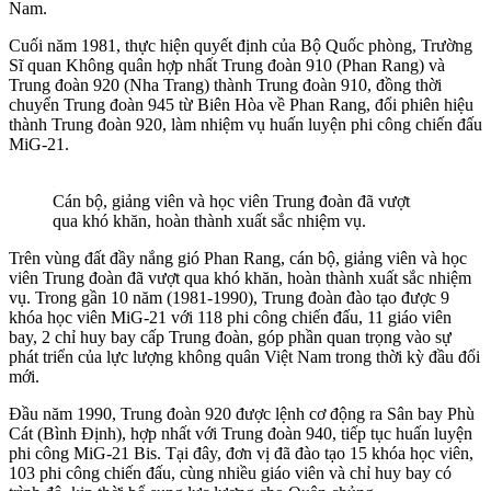
Nam.
Cuối năm 1981, thực hiện quyết định của Bộ Quốc phòng, Trường
Sĩ quan Không quân hợp nhất Trung đoàn 910 (Phan Rang) và
Trung đoàn 920 (Nha Trang) thành Trung đoàn 910, đồng thời
chuyển Trung đoàn 945 từ Biên Hòa về Phan Rang, đổi phiên hiệu
thành Trung đoàn 920, làm nhiệm vụ huấn luyện phi công chiến đấu
MiG-21.
Cán bộ, giảng viên và học viên Trung đoàn đã vượt
qua khó khăn, hoàn thành xuất sắc nhiệm vụ.
Trên vùng đất đầy nắng gió Phan Rang, cán bộ, giảng viên và học
viên Trung đoàn đã vượt qua khó khăn, hoàn thành xuất sắc nhiệm
vụ. Trong gần 10 năm (1981-1990), Trung đoàn đào tạo được 9
khóa học viên MiG-21 với 118 phi công chiến đấu, 11 giáo viên
bay, 2 chỉ huy bay cấp Trung đoàn, góp phần quan trọng vào sự
phát triển của lực lượng không quân Việt Nam trong thời kỳ đầu đổi
mới.
Đầu năm 1990, Trung đoàn 920 được lệnh cơ động ra Sân bay Phù
Cát (Bình Định), hợp nhất với Trung đoàn 940, tiếp tục huấn luyện
phi công MiG-21 Bis. Tại đây, đơn vị đã đào tạo 15 khóa học viên,
103 phi công chiến đấu, cùng nhiều giáo viên và chỉ huy bay có