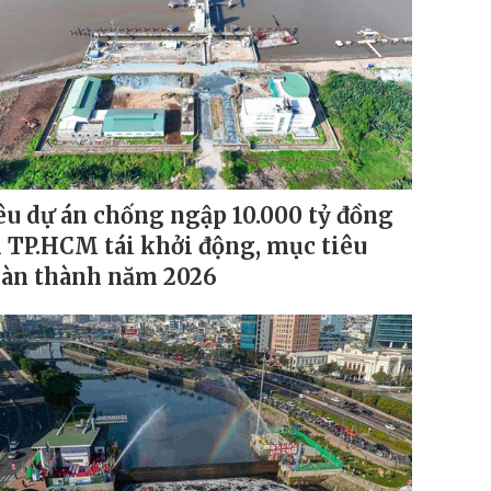
êu dự án chống ngập 10.000 tỷ đồng
i TP.HCM tái khởi động, mục tiêu
àn thành năm 2026