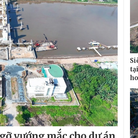
Si
tạ
ho
 gỡ vướng mắc cho dự án