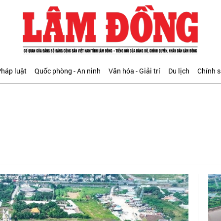
háp luật
Quốc phòng - An ninh
Văn hóa - Giải trí
Du lịch
Chính 