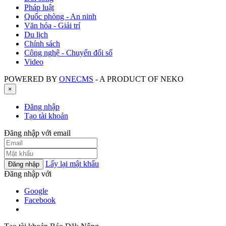
Pháp luật
Quốc phòng - An ninh
Văn hóa - Giải trí
Du lịch
Chính sách
Công nghệ - Chuyển đổi số
Video
POWERED BY
ONE
CMS
- A PRODUCT OF
NEKO
×
Đăng nhập
Tạo tài khoản
Đăng nhập với email
Lấy lại mật khẩu
Đăng nhập
Đăng nhập với
Google
Facebook