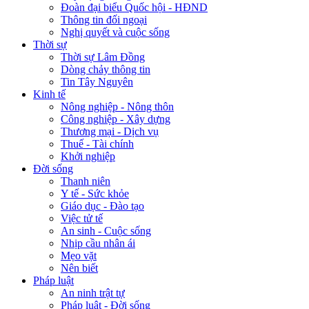
Đoàn đại biểu Quốc hội - HĐND
Thông tin đối ngoại
Nghị quyết và cuộc sống
Thời sự
Thời sự Lâm Đồng
Dòng chảy thông tin
Tin Tây Nguyên
Kinh tế
Nông nghiệp - Nông thôn
Công nghiệp - Xây dựng
Thương mại - Dịch vụ
Thuế - Tài chính
Khởi nghiệp
Đời sống
Thanh niên
Y tế - Sức khỏe
Giáo dục - Đào tạo
Việc tử tế
An sinh - Cuộc sống
Nhịp cầu nhân ái
Mẹo vặt
Nên biết
Pháp luật
An ninh trật tự
Pháp luật - Đời sống