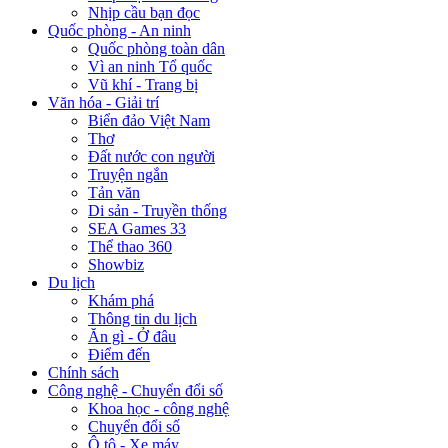
Nhịp cầu bạn đọc
Quốc phòng - An ninh
Quốc phòng toàn dân
Vì an ninh Tổ quốc
Vũ khí - Trang bị
Văn hóa - Giải trí
Biển đảo Việt Nam
Thơ
Đất nước con người
Truyện ngắn
Tản văn
Di sản - Truyền thống
SEA Games 33
Thể thao 360
Showbiz
Du lịch
Khám phá
Thông tin du lịch
Ăn gì - Ở đâu
Điểm đến
Chính sách
Công nghệ - Chuyển đổi số
Khoa học - công nghệ
Chuyển đổi số
Ô tô - Xe máy