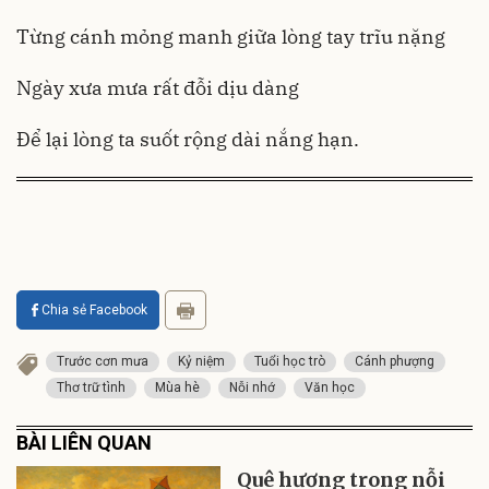
Từng cánh mỏng manh giữa lòng tay trĩu nặng
Ngày xưa mưa rất đỗi dịu dàng
Để lại lòng ta suốt rộng dài nắng hạn.
Chia sẻ Facebook
Trước cơn mưa
Kỷ niệm
Tuổi học trò
Cánh phượng
Thơ trữ tình
Mùa hè
Nỗi nhớ
Văn học
BÀI LIÊN QUAN
Quê hương trong nỗi