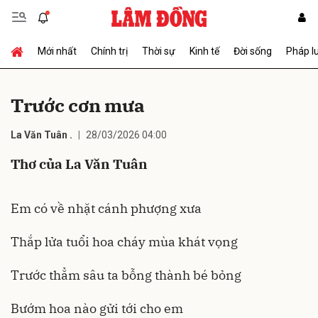
Mới nhất
Chính trị
Thời sự
Kinh tế
Đời sống
Pháp l
Gửi bình luận
Trước cơn mưa
La Văn Tuân .
28/03/2026 04:00
Thơ của La Văn Tuân
Em có về nhặt cánh phượng xưa
Hủy
Gửi
Thắp lửa tuổi hoa cháy mùa khát vọng
Trước thẳm sâu ta bỗng thành bé bỏng
Bướm hoa nào gửi tới cho em