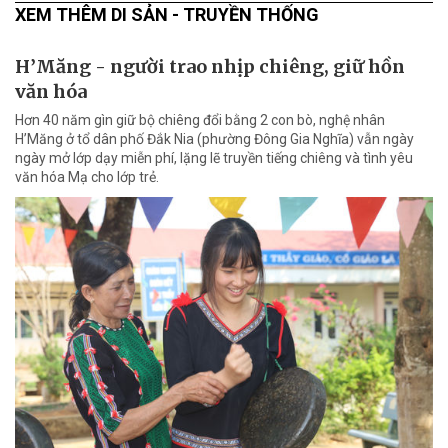
XEM THÊM DI SẢN - TRUYỀN THỐNG
H’Măng - người trao nhịp chiêng, giữ hồn
văn hóa
Hơn 40 năm gìn giữ bộ chiêng đổi bằng 2 con bò, nghệ nhân
H’Măng ở tổ dân phố Đắk Nia (phường Đông Gia Nghĩa) vẫn ngày
ngày mở lớp dạy miễn phí, lặng lẽ truyền tiếng chiêng và tình yêu
văn hóa Mạ cho lớp trẻ.