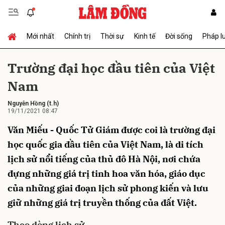
Mới nhất
Chính trị
Thời sự
Kinh tế
Đời sống
Pháp l
Gửi bình luận
Trường đại học đầu tiên của Việt
Nam
Nguyễn Hồng
(t.h)
19/11/2021 08:47
Văn Miếu - Quốc Tử Giám được coi là trường đại
học quốc gia đầu tiên của Việt Nam, là di tích
Hủy
Gửi
lịch sử nổi tiếng của thủ đô Hà Nội, nơi chứa
đựng những giá trị tinh hoa văn hóa, giáo dục
của những giai đoạn lịch sử phong kiến và lưu
giữ những giá trị truyền thống của đất Việt.
Theo dòng lịch sử