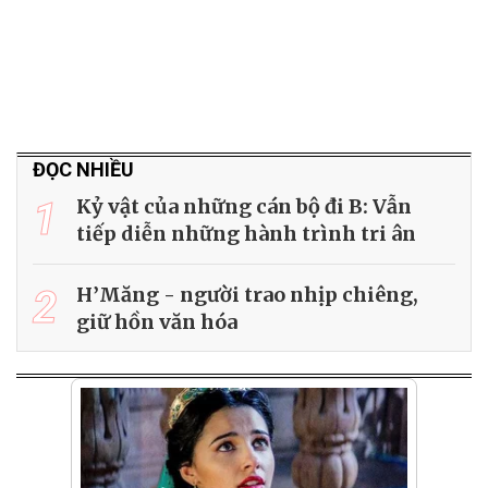
ĐỌC NHIỀU
1
Kỷ vật của những cán bộ đi B: Vẫn
tiếp diễn những hành trình tri ân
2
H’Măng - người trao nhịp chiêng,
giữ hồn văn hóa