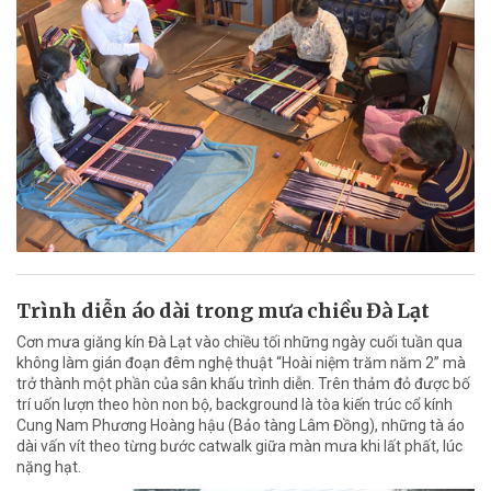
Trình diễn áo dài trong mưa chiều Đà Lạt
Cơn mưa giăng kín Đà Lạt vào chiều tối những ngày cuối tuần qua
không làm gián đoạn đêm nghệ thuật “Hoài niệm trăm năm 2” mà
trở thành một phần của sân khấu trình diễn. Trên thảm đỏ được bố
trí uốn lượn theo hòn non bộ, background là tòa kiến trúc cổ kính
Cung Nam Phương Hoàng hậu (Bảo tàng Lâm Đồng), những tà áo
dài vấn vít theo từng bước catwalk giữa màn mưa khi lất phất, lúc
nặng hạt.