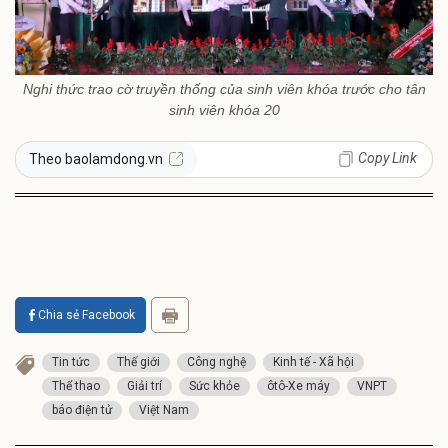
Nghi thức trao cờ truyền thống của sinh viên khóa trước cho tân
sinh viên khóa 20
Copy Link
Theo baolamdong.vn
Chia sẻ Facebook
Tin tức
Thế giới
Công nghệ
Kinh tế - Xã hội
Thể thao
Giải trí
Sức khỏe
ôtô-Xe máy
VNPT
báo điện tử
Việt Nam