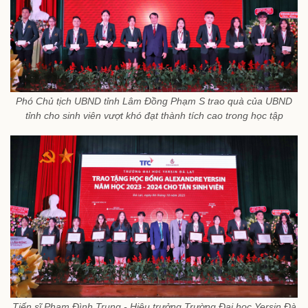
Phó Chủ tịch UBND tỉnh Lâm Đồng Phạm S trao quà của UBND
tỉnh cho sinh viên vượt khó đạt thành tích cao trong học tập
Tiến sĩ Phạm Đình Trung - Hiệu trưởng Trường Đại học Yersin Đà