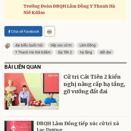
Trưởng Đoàn ĐBQH Lâm Đồng Y Thanh Hà
Niê Kđăm
Chia sẻ Facebook
đại biểu Quốc hội
tiếp xúc cử tri
Lâm Đồng
Y Thanh Hà Niê Kđăm
Đạ Tẻh 2
hạ tầng
đất đai
BÀI LIÊN QUAN
Cử tri Cát Tiên 2 kiến
nghị nâng cấp hạ tầng,
gỡ vướng đất đai
ĐBQH Lâm Đồng tiếp xúc cử tri xã
Lạc Dương