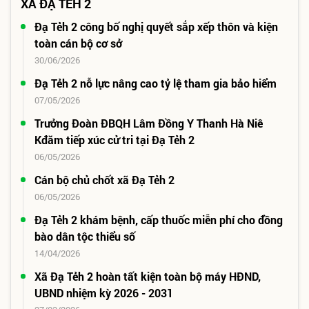
XÃ ĐẠ TẺH 2
Đạ Tẻh 2 công bố nghị quyết sắp xếp thôn và kiện
toàn cán bộ cơ sở
30/06/2026
Đạ Tẻh 2 nỗ lực nâng cao tỷ lệ tham gia bảo hiểm
07/05/2026
Trưởng Đoàn ĐBQH Lâm Đồng Y Thanh Hà Niê
Kđăm tiếp xúc cử tri tại Đạ Tẻh 2
06/05/2026
Cán bộ chủ chốt xã Đạ Tẻh 2
06/05/2026
Đạ Tẻh 2 khám bệnh, cấp thuốc miễn phí cho đồng
bào dân tộc thiểu số
14/04/2026
Xã Đạ Tẻh 2 hoàn tất kiện toàn bộ máy HĐND,
UBND nhiệm kỳ 2026 - 2031