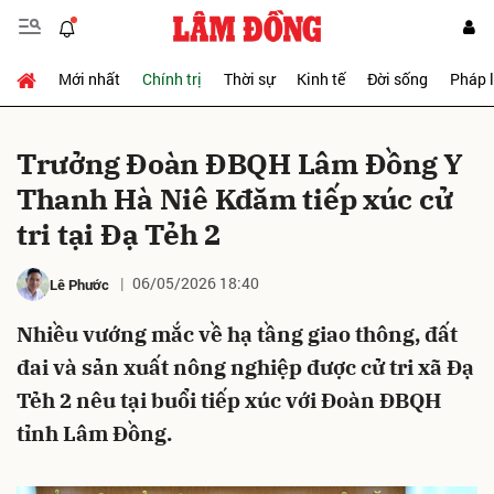
Mới nhất
Chính trị
Thời sự
Kinh tế
Đời sống
Pháp 
Gửi bình luận
Trưởng Đoàn ĐBQH Lâm Đồng Y
Thanh Hà Niê Kđăm tiếp xúc cử
tri tại Đạ Tẻh 2
06/05/2026 18:40
Lê Phước
Nhiều vướng mắc về hạ tầng giao thông, đất
Hủy
Gửi
đai và sản xuất nông nghiệp được cử tri xã Đạ
Tẻh 2 nêu tại buổi tiếp xúc với Đoàn ĐBQH
tỉnh Lâm Đồng.