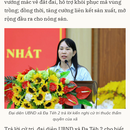
vướng mắc về đất đai, hỗ trợ khôi phục mã vùng
trồng; đồng thời, tăng cường liên kết sản xuất, mở
rộng đầu ra cho nông sản.
Đại diện UBND xã Đạ Tẻh 2 trả lời kiến nghị cử tri thuộc thẩm
quyền của xã
Trả lời cử tri, đại diện UBND xã Đạ Tẻh 2 cho biết