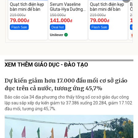
Quạt tích điện kẹp
Serum Vaseline
Quạt tích điện kẹp
Bơm
bàn mini để bàn
Gluta-Hya Dưỡng
bàn mini để bàn
Ô T
Da Sáng Mịn Sau 7
MED
219.000
150.000
219.000
2.69
đ
đ
đ
Ngày
12.
79.000
141.000
79.000
1.
đ
đ
đ
Flash Sale
Deal hot
Flash Sale
Hot 
Unilever
XEM THÊM GIÁO DỤC - ĐÀO TẠO
Dự kiến giảm hơn 17.000 đầu mối cơ sở giáo
dục trên cả nước, tương ứng 45,7%
Báo cáo của 34 địa phương cho thấy tổng số cơ sở giáo dục công
lập sau sắp xếp dự kiến giảm từ 37.386 xuống 20.284, giảm 17.102
đầu mối, tương ứng 45,7%.