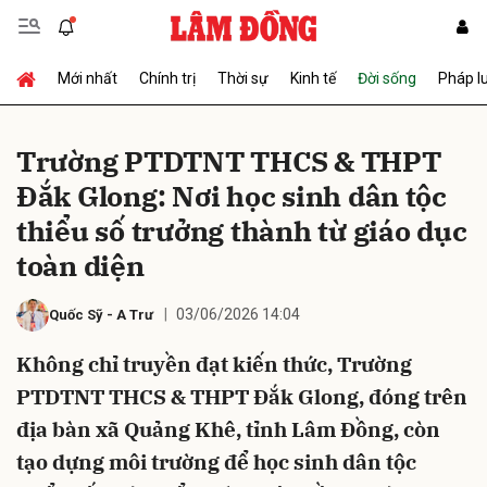
Mới nhất
Chính trị
Thời sự
Kinh tế
Đời sống
Pháp l
Gửi bình luận
Trường PTDTNT THCS & THPT
Đắk Glong: Nơi học sinh dân tộc
thiểu số trưởng thành từ giáo dục
toàn diện
03/06/2026 14:04
Quốc Sỹ
-
A Trư
Hủy
Gửi
Không chỉ truyền đạt kiến thức, Trường
PTDTNT THCS & THPT Đắk Glong, đóng trên
địa bàn xã Quảng Khê, tỉnh Lâm Đồng, còn
tạo dựng môi trường để học sinh dân tộc