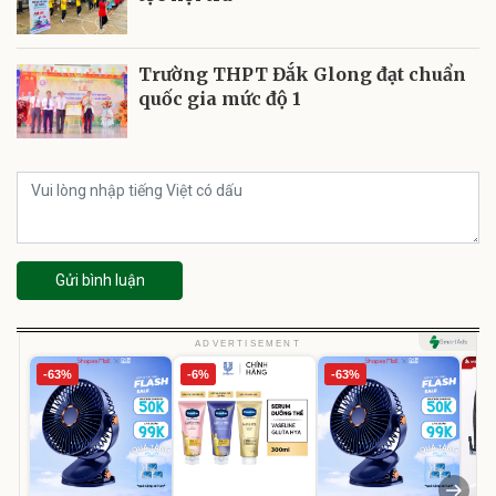
Trường THPT Đắk Glong đạt chuẩn
quốc gia mức độ 1
Gửi bình luận
ADVERTISEMENT
-63%
-6%
-63%