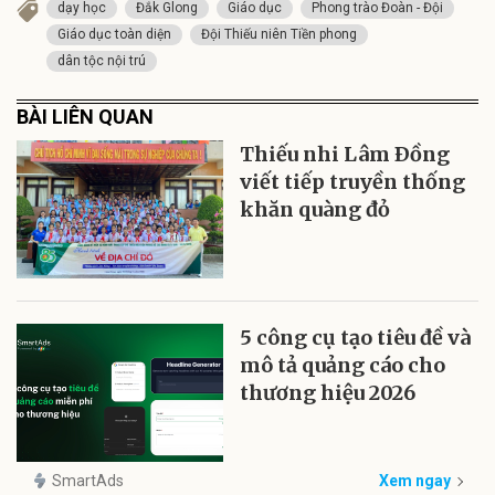
dạy học
Đắk Glong
Giáo dục
Phong trào Đoàn - Đội
Giáo dục toàn diện
Đội Thiếu niên Tiền phong
dân tộc nội trú
BÀI LIÊN QUAN
Thiếu nhi Lâm Ðồng
viết tiếp truyền thống
khăn quàng đỏ
5 công cụ tạo tiêu đề và
mô tả quảng cáo cho
thương hiệu 2026
SmartAds
Xem ngay