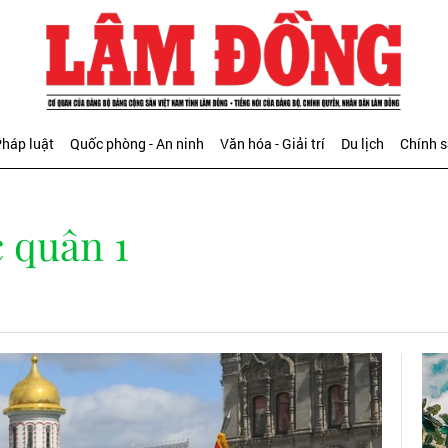
háp luật
Quốc phòng - An ninh
Văn hóa - Giải trí
Du lịch
Chính 
 quân 1