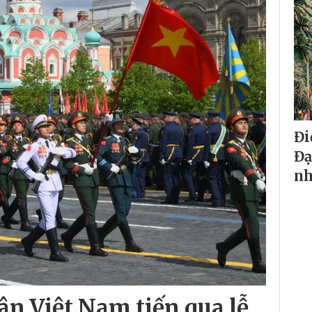
Đi
Đạ
nh
n Việt Nam tiến qua lễ