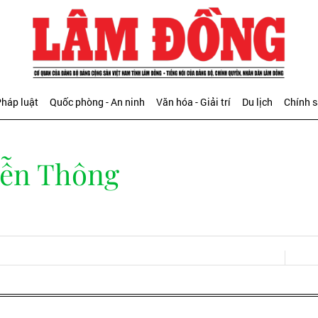
háp luật
Quốc phòng - An ninh
Văn hóa - Giải trí
Du lịch
Chính 
ễn Thông