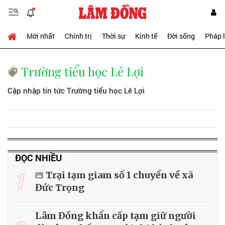
Mới nhất
Chính trị
Thời sự
Kinh tế
Đời sống
Pháp 
Trường tiểu học Lê Lợi
Cập nhập tin tức Trường tiểu học Lê Lợi
ĐỌC NHIỀU
1
Trại tạm giam số 1 chuyển về xã
Đức Trọng
Lâm Đồng khẩn cấp tạm giữ người