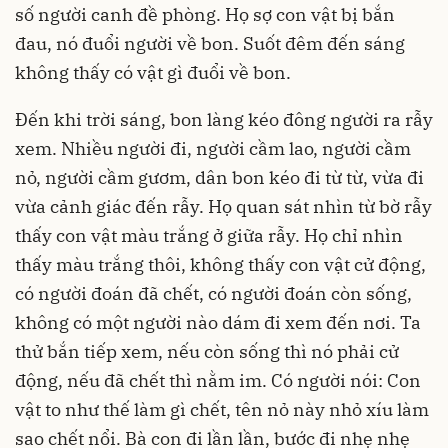
số người canh đề phòng. Họ sợ con vật bị bắn
đau, nó đuổi người về bon. Suốt đêm đến sáng
không thấy có vật gì đuổi về bon.
Đến khi trời sáng, bon làng kéo đông người ra rẫy
xem. Nhiều người đi, người cầm lao, người cầm
nỏ, người cầm gươm, dân bon kéo đi từ từ, vừa đi
vừa cảnh giác đến rẫy. Họ quan sát nhìn từ bờ rẫy
thấy con vật màu trắng ở giữa rẫy. Họ chỉ nhìn
thấy màu trắng thôi, không thấy con vật cử động,
có người đoán đã chết, có người đoán còn sống,
không có một người nào dám đi xem đến nơi. Ta
thử bắn tiếp xem, nếu còn sống thì nó phải cử
động, nếu đã chết thì nằm im. Có người nói: Con
vật to như thế làm gì chết, tên nỏ này nhỏ xíu làm
sao chết nổi. Bà con đi lần lần, bước đi nhẹ nhẹ