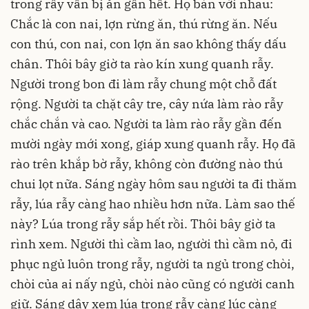
trong rẫy vẫn bị ăn gần hết. Họ bàn với nhau:
Chắc là con nai, lợn rừng ăn, thú rừng ăn. Nếu
con thú, con nai, con lợn ăn sao không thấy dấu
chân. Thôi bây giờ ta rào kín xung quanh rẫy.
Người trong bon đi làm rẫy chung một chỗ đất
rộng. Người ta chặt cây tre, cây nứa làm rào rẫy
chắc chắn và cao. Người ta làm rào rẫy gần đến
mười ngày mới xong, giáp xung quanh rẫy. Họ đã
rào trên khắp bờ rẫy, không còn đường nào thú
chui lọt nữa. Sáng ngày hôm sau người ta đi thăm
rẫy, lúa rẫy càng hao nhiều hơn nữa. Làm sao thế
này? Lúa trong rẫy sắp hết rồi. Thôi bây giờ ta
rình xem. Người thì cầm lao, người thì cầm nỏ, đi
phục ngủ luôn trong rẫy, người ta ngủ trong chòi,
chòi của ai nấy ngủ, chòi nào cũng có người canh
giữ. Sáng dậy xem lúa trong rẫy càng lúc càng