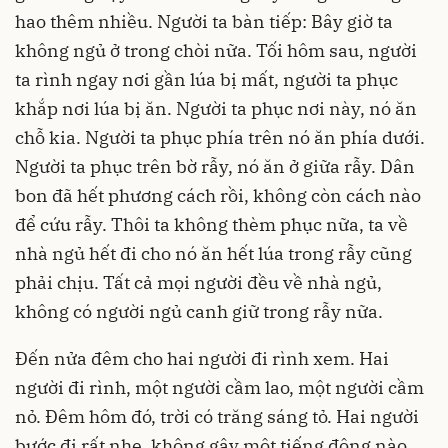
hao thêm nhiều. Người ta bàn tiếp: Bây giờ ta
không ngủ ở trong chòi nữa. Tối hôm sau, người
ta rình ngay nơi gần lúa bị mất, người ta phục
khắp nơi lúa bị ăn. Người ta phục nơi này, nó ăn
chỗ kia. Người ta phục phía trên nó ăn phía dưới.
Người ta phục trên bờ rẫy, nó ăn ở giữa rẫy. Dân
bon đã hết phương cách rồi, không còn cách nào
để cứu rẫy. Thôi ta không thèm phục nữa, ta về
nhà ngủ hết đi cho nó ăn hết lúa trong rẫy cũng
phải chịu. Tất cả mọi người đều về nhà ngủ,
không có người ngủ canh giữ trong rẫy nữa.
Đến nửa đêm cho hai người đi rình xem. Hai
người đi rình, một người cầm lao, một người cầm
nỏ. Đêm hôm đó, trời có trăng sáng tỏ. Hai người
bước đi rất nhẹ, không gây một tiếng động nào.