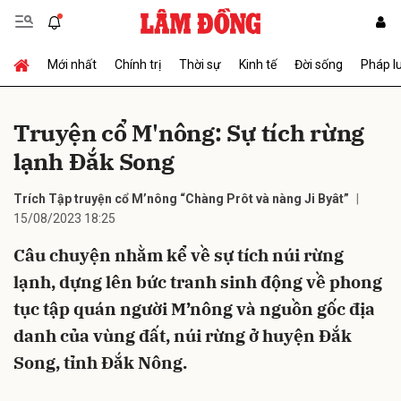
Mới nhất
Chính trị
Thời sự
Kinh tế
Đời sống
Pháp l
Gửi bình luận
Truyện cổ M'nông: Sự tích rừng
lạnh Đắk Song
Trích Tập truyện cổ M’nông “Chàng Prôt và nàng Ji Byât”
15/08/2023 18:25
Câu chuyện nhằm kể về sự tích núi rừng
Hủy
Gửi
lạnh, dựng lên bức tranh sinh động về phong
tục tập quán người M’nông và nguồn gốc địa
danh của vùng đất, núi rừng ở huyện Đắk
Song, tỉnh Đắk Nông.