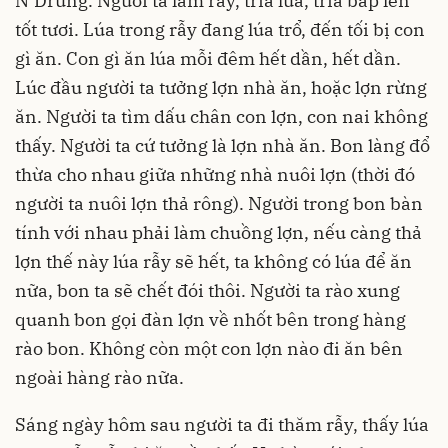
N’Drung. Người ta làm rẫy, trỉa lúa, trỉa bắp lên
tốt tươi. Lúa trong rẫy đang lúa trổ, đến tối bị con
gì ăn. Con gì ăn lúa mỗi đêm hết dần, hết dần.
Lúc đầu người ta tưởng lợn nhà ăn, hoặc lợn rừng
ăn. Người ta tìm dấu chân con lợn, con nai không
thấy. Người ta cứ tưởng là lợn nhà ăn. Bon làng đổ
thừa cho nhau giữa những nhà nuôi lợn (thời đó
người ta nuôi lợn thả rông). Người trong bon bàn
tính với nhau phải làm chuồng lợn, nếu càng thả
lợn thế này lúa rẫy sẽ hết, ta không có lúa để ăn
nữa, bon ta sẽ chết đói thôi. Người ta rào xung
quanh bon gọi đàn lợn về nhốt bên trong hàng
rào bon. Không còn một con lợn nào đi ăn bên
ngoài hàng rào nữa.
Sáng ngày hôm sau người ta đi thăm rẫy, thấy lúa