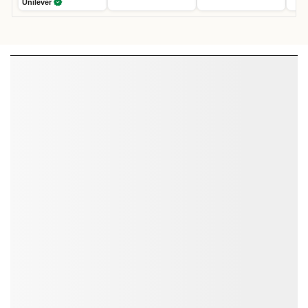
Unilever
Khám phá hệ thống Publisher đối tác của
SmartAds
Tham khảo ngay bài viết sau để nắm danh sách publisher trong hệ
thống quảng cáo của SmartAds.