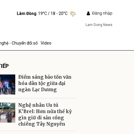
Đăng nhập
Lâm Đồng
19°C
/ 18 - 20°C
Lam Dong News
nghệ - Chuyển đổi số
Video
IẾP
Ðiểm sáng bảo tồn văn
hóa dân tộc giữa đại
ngàn Lạc Dương
ửi
Nghệ nhân Ưu tú
K’Brel: Hơn nửa thế kỷ
gìn giữ di sản cồng
chiêng Tây Nguyên