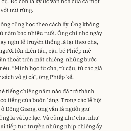
 cụ. Đó còn là ký ức văn hóa của cả một
với núi rừng.
 ông cũng học theo cách ấy. Ông không
ừ năm bao nhiêu tuổi. Ông chỉ nhớ ngày
hay nghi lễ truyền thống là lại theo cha,
người lớn diễn tấu, cậu bé Phiếp mê
ăn thoắt trên mặt chiêng, những bước
u. “Mình học từ cha, từ cậu, từ các già
 sách vở gì cả”, ông Phiếp kể.
mê tiếng chiêng năm nào đã trở thành
ó tiếng của buôn làng. Trong các lễ hội
 ở Đông Giang, ông vẫn là người giữ
ng la và lục lạc. Và cũng như cha, như
ại tiếp tục truyền những nhịp chiêng ấy