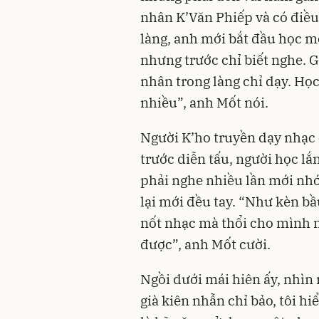
nhân K’Văn Phiếp và có điều
làng, anh mới bắt đầu học mộ
nhưng trước chỉ biết nghe. 
nhân trong làng chỉ dạy. Họ
nhiều”, anh Mốt nói.
Người K’ho truyền dạy nhạc 
trước diễn tấu, người học lắ
phải nghe nhiều lần mới nhớ
lại mới đều tay. “Như kèn b
nốt nhạc mà thổi cho mình n
được”, anh Mốt cười.
Ngồi dưới mái hiên ấy, nhìn
già kiên nhẫn chỉ bảo, tôi h