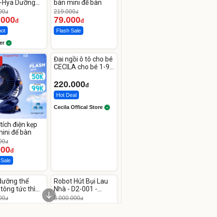
a-Hya Dưỡng
bàn mini để bàn
áng Mịn Sau 7
00
219.000
đ
đ
.000
79.000
đ
đ
hot
Flash Sale
er
Unmute
Video
Đai ngồi ô tô cho bé
Player
is
CECILA cho bé 1-9
loading.
tuổi
220.000
đ
Hot Deal
Cecila Offical Store
tích điện kẹp
ini để bàn
00
đ
000
đ
 Sale
ute
Unmute
Video
Video
dưỡng thể
Robot Hút Bụi Lau
Player
Player
-26%
is
is
tông tức thì
Nhà - D2-001 -
loading.
loading.
line Body
Thông Minh
00
3.000.000
đ
đ
.330
2.200.000
đ
đ