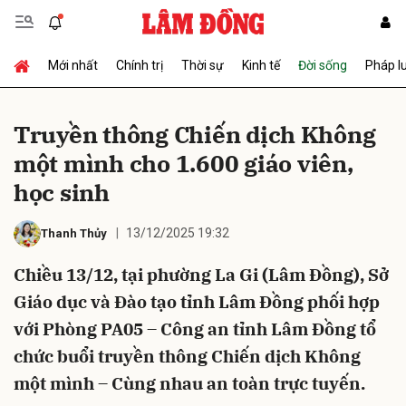
Mới nhất
Chính trị
Thời sự
Kinh tế
Đời sống
Pháp l
Gửi bình luận
Truyền thông Chiến dịch Không
một mình cho 1.600 giáo viên,
học sinh
13/12/2025 19:32
Thanh Thủy
Chiều 13/12, tại phường La Gi (Lâm Đồng), Sở
Hủy
Gửi
Giáo dục và Đào tạo tỉnh Lâm Đồng phối hợp
với Phòng PA05 – Công an tỉnh Lâm Đồng tổ
chức buổi truyền thông Chiến dịch Không
một mình – Cùng nhau an toàn trực tuyến.