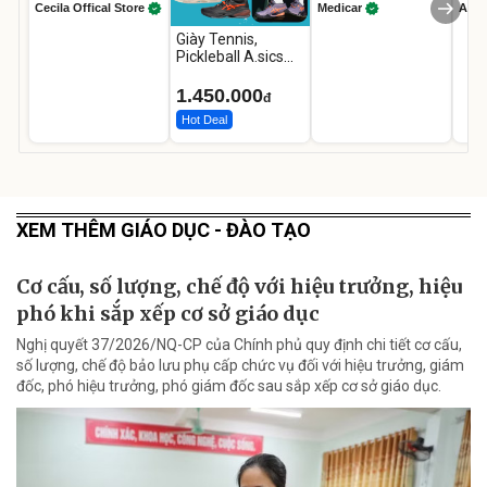
Cecila Offical Store
Medicar
A do
Giày Tennis,
Pickleball A.sics
Resolution X Đủ
Các Phối Màu
1.450.000
đ
Hot Deal
XEM THÊM GIÁO DỤC - ĐÀO TẠO
Cơ cấu, số lượng, chế độ với hiệu trưởng, hiệu
phó khi sắp xếp cơ sở giáo dục
Nghị quyết 37/2026/NQ-CP của Chính phủ quy định chi tiết cơ cấu,
số lượng, chế độ bảo lưu phụ cấp chức vụ đối với hiệu trưởng, giám
đốc, phó hiệu trưởng, phó giám đốc sau sắp xếp cơ sở giáo dục.