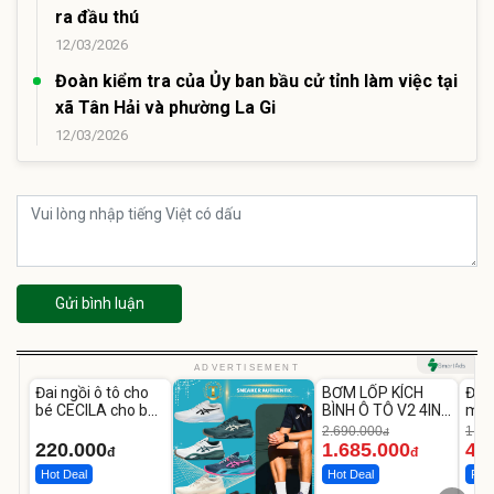
ra đầu thú
12/03/2026
Đoàn kiểm tra của Ủy ban bầu cử tỉnh làm việc tại
xã Tân Hải và phường La Gi
12/03/2026
Gửi bình luận
Unmute
Unmute
U
ADVERTISEMENT
Đai ngồi ô tô cho
BƠM LỐP KÍCH
Đèn
-37%
bé CECILA cho bé
BÌNH Ô TÔ V2 4IN1
mặt
1-9 tuổi
Medicar
202
2.690.000
1.08
đ
12.000mAh
LED
220.000
1.685.000
46
đ
đ
Hot Deal
Hot Deal
Flas