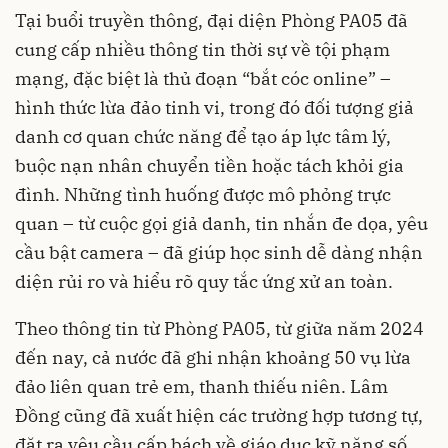
Tại buổi truyền thông, đại diện Phòng PA05 đã
cung cấp nhiều thông tin thời sự về tội phạm
mạng, đặc biệt là thủ đoạn “bắt cóc online” –
hình thức lừa đảo tinh vi, trong đó đối tượng giả
danh cơ quan chức năng để tạo áp lực tâm lý,
buộc nạn nhân chuyển tiền hoặc tách khỏi gia
đình. Những tình huống được mô phỏng trực
quan – từ cuộc gọi giả danh, tin nhắn đe dọa, yêu
cầu bật camera – đã giúp học sinh dễ dàng nhận
diện rủi ro và hiểu rõ quy tắc ứng xử an toàn.
Theo thông tin từ Phòng PA05, từ giữa năm 2024
đến nay, cả nước đã ghi nhận khoảng 50 vụ lừa
đảo liên quan trẻ em, thanh thiếu niên. Lâm
Đồng cũng đã xuất hiện các trường hợp tương tự,
đặt ra yêu cầu cấp bách về giáo dục kỹ năng số