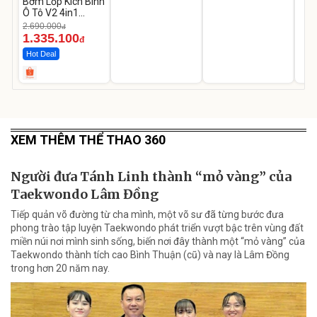
Bơm Lốp Kích Bình
Ô Tô V2 4in1
MEDICAR –
2.690.000
đ
12.000mAh
1.335.100
đ
Hot Deal
XEM THÊM THỂ THAO 360
Người đưa Tánh Linh thành “mỏ vàng” của
Taekwondo Lâm Đồng
Tiếp quản võ đường từ cha mình, một võ sư đã từng bước đưa
phong trào tập luyện Taekwondo phát triển vượt bậc trên vùng đất
miền núi nơi mình sinh sống, biến nơi đây thành một “mỏ vàng” của
Taekwondo thành tích cao Bình Thuận (cũ) và nay là Lâm Đồng
trong hơn 20 năm nay.