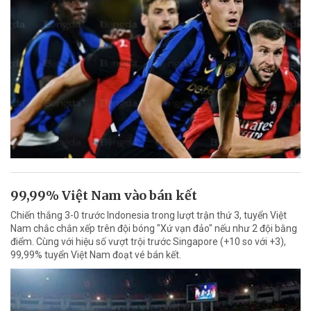
99,99% Việt Nam vào bán kết
Chiến thắng 3-0 trước Indonesia trong lượt trận thứ 3, tuyển Việt
Nam chắc chắn xếp trên đội bóng "Xứ vạn đảo" nếu như 2 đội bằng
điểm. Cùng với hiệu số vượt trội trước Singapore (+10 so với +3),
99,99% tuyển Việt Nam đoạt vé bán kết.