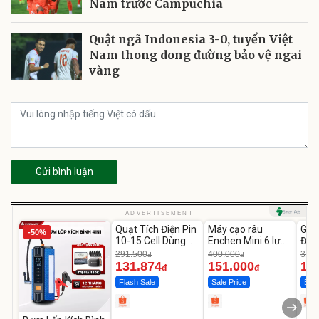
Nam trước Campuchia
Quật ngã Indonesia 3-0, tuyển Việt
Nam thong dong đường bảo vệ ngai
vàng
Gửi bình luận
Unmute
Unmute
U
ADVERTISEMENT
Quạt Tích Điện Pin
Máy cạo râu
GEP
-50%
-54%
-62%
10-15 Cell Dùng
Enchen Mini 6 lưỡi
Đùi
Liên Tục 4-8H
dao kép mỏng
Cao
291.500
400.000
319.
đ
đ
131.874
151.000
14
đ
đ
Flash Sale
Sale Price
Best