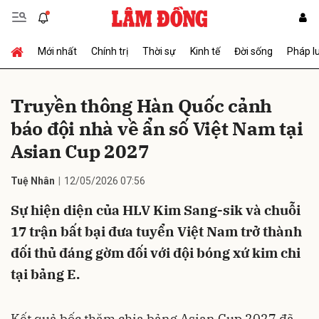
Mới nhất
Chính trị
Thời sự
Kinh tế
Đời sống
Pháp l
Gửi bình luận
Truyền thông Hàn Quốc cảnh
báo đội nhà về ẩn số Việt Nam tại
Asian Cup 2027
Tuệ Nhân
12/05/2026 07:56
Sự hiện diện của HLV Kim Sang-sik và chuỗi
Hủy
Gửi
17 trận bất bại đưa tuyển Việt Nam trở thành
đối thủ đáng gờm đối với đội bóng xứ kim chi
tại bảng E.
Kết quả bốc thăm chia bảng Asian Cup 2027 đã