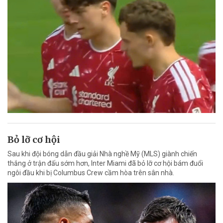
Bỏ lỡ cơ hội
Sau khi đội bóng dẫn đầu giải Nhà nghề Mỹ (MLS) giành chiến
thắng ở trận đấu sớm hơn, Inter Miami đã bỏ lỡ cơ hội bám đuổi
ngôi đầu khi bị Columbus Crew cầm hòa trên sân nhà.