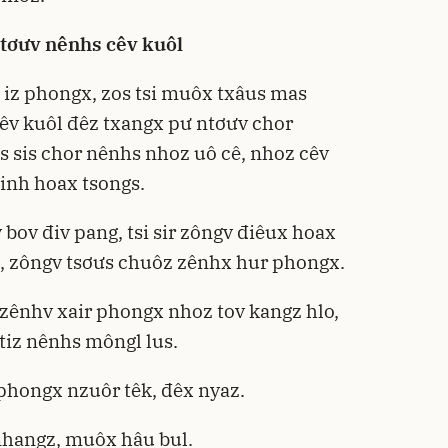
tơưv nênhs cêv kuôl
x iz phongx, zos tsi muôx txâus mas
êv kuôl đêz txangx pư ntơưv chor
s sis chor nênhs nhoz uô cê, nhoz cêv
sinh hoax tsongs.
bov điv pang, tsi sir zôngv điêux hoax
ês, zôngv tsơưs chuôz zênhx hur phongx.
zênhv xair phongx nhoz tov kangz hlo,
tiz nênhs môngl lus.
 phongx nzuôr têk, đêx nyaz.
nhangz, muôx hâu bul.