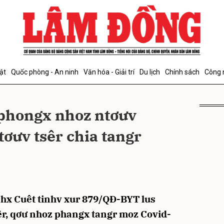
bình luận
ật
Quốc phòng - An ninh
Văn hóa - Giải trí
Du lịch
Chính sách
Công 
 phongx nhoz ntơưv
tơưv tsêr chia tangr
Hủy
G
nhx Cuêt tinhv xur 879/QĐ-BYT lus
sêr, qơư nhoz phangx tangr moz Covid-