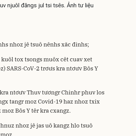
v njuôl đăngs jul tsi tsês. Ảnh tư liệu
hs nhoz jê tsuô nênhs xăc đinhs;
 kuôl tox tsongs muôx cêt cuav xet
) SARS-CoV-2 trơưs kra ntơưv Bôs Y
 kra ntơưv Thuv tươngr Chinhr phuv los
ngx tangr moz Covid-19 haz nhoz txix
moz Bôs Y têr kra cxangz.
 hnuz nhoz jê jas uô kangz hlo tsuô
 moz.