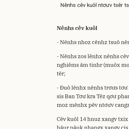
Nênhs cêv kuôl ntơưv tsêr tsu
Nênhs cêv kuôl
- Nênhs nhoz cênhz tsuô nên
- Nênhs zos lênhx nênhs cêv
nghiêms âm tinhr (muôx moz
têr;
- Đuô lênhx nênhs trơưs tơư
sis Ban Tơư kra Têz qơư pha
moz mênhx pêv ntơưv cangz 
Cêv kuôl 14 hnuz xangv txix
hâur pâuk nhangx xangv cis