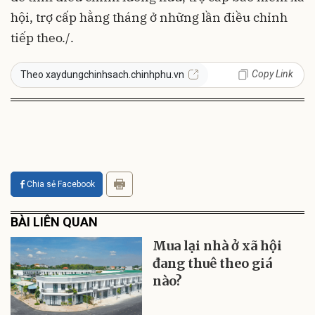
hội, trợ cấp hằng tháng ở những lần điều chỉnh
tiếp theo./.
Copy Link
Theo xaydungchinhsach.chinhphu.vn
Chia sẻ Facebook
BÀI LIÊN QUAN
Mua lại nhà ở xã hội
đang thuê theo giá
nào?