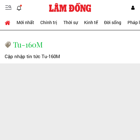
Mới nhất
Chính trị
Thời sự
Kinh tế
Đời sống
Pháp 
Tu-160M
Cập nhập tin tức Tu-160M