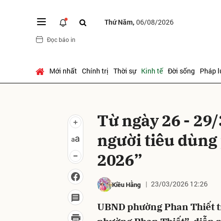
Thứ Năm,
06/08/2026
Đọc báo in
Gửi 
Mới nhất
Chính trị
Thời sự
Kinh tế
Đời sống
Pháp l
Từ ngày 26 - 29/3
người tiêu dùn
2026”
23/03/2026 12:26
Kiều Hằng
UBND phường Phan Thiết t