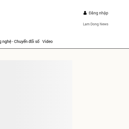
Đăng nhập
Lam Dong News
 nghệ - Chuyển đổi số
Video
IẾP
ửi