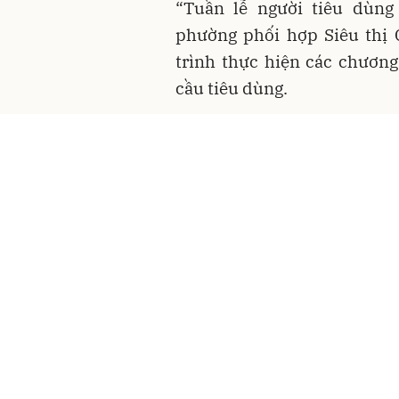
“Tuần lễ người tiêu du
phường phối hợp
Siêu thi
trình thực hiện các chương
cầu tiêu dùng.
Chương trình tổ chức trưng
phẩm đặc trưng địa phươ
người tiêu dùng như nước
“
UBND tỉnh Lâm Đồng b
hoạt động hưởng ứn
Việt Nam năm 2026.
khai các hoạt động 
tiêu dùng Việt Nam