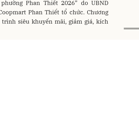
̀ng phường Phan Thiết 2026” do UBND
̣ Coopmart Phan Thiết tổ chức. Chương
 trình siêu khuyến mãi, giảm giá, kích
 bày, giới thiệu sản phẩm OCOP, sản
ng, các sản phẩm chất lượng cao đến
 mắm, thanh long…
an hành kế hoạch tổ chức các
g Ngày Quyền của người tiêu dùng
 Sở Công thương có văn bản về triển
hưởng ứng Ngày Quyền của người
 năm 2026 tại các địa phương