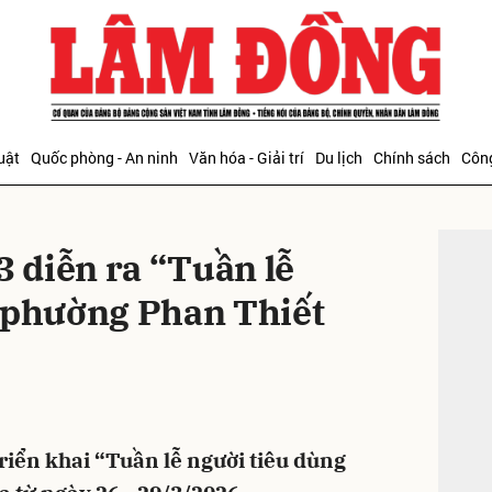
bình luận
uật
Quốc phòng - An ninh
Văn hóa - Giải trí
Du lịch
Chính sách
Công
ĐỌC T
 diễn ra “Tuần lễ
g phường Phan Thiết
Hủy
G
riển khai “Tuần lễ người tiêu dùng