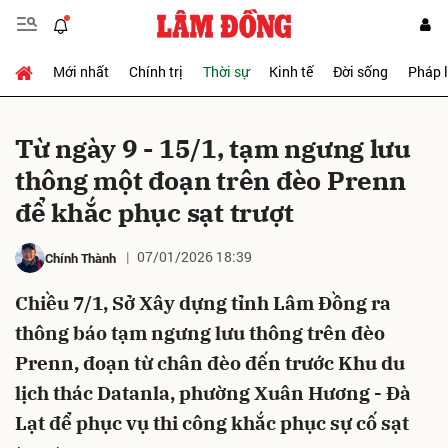
Mới nhất
Chính trị
Thời sự
Kinh tế
Đời sống
Pháp 
Gửi bình luận
Từ ngày 9 - 15/1, tạm ngưng lưu
thông một đoạn trên đèo Prenn
để khắc phục sạt trượt
07/01/2026 18:39
Chính Thành
Chiều 7/1, Sở Xây dựng tỉnh Lâm Đồng ra
Hủy
Gửi
thông báo tạm ngưng lưu thông trên đèo
Prenn, đoạn từ chân đèo đến trước Khu du
lịch thác Datanla, phường Xuân Hương - Đà
Lạt để phục vụ thi công khắc phục sự cố sạt