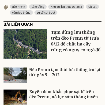
đèo Prenn
Lâm Đồng
Khu du lịch thác Datanla
Đà Lạt
cấm lưu thông
sự cố sạt trượt
BÀI LIÊN QUAN
Tạm dừng lưu thông
trên đèo Prenn từ trưa
8/12 để chặt hạ cây
rừng có nguy cơ ngã đổ
Đèo Prenn tạm thời lưu thông trở lại
từ ngày 5 – 7/12
Xuyên đêm khắc phục sạt lở trên
đèo Prenn, nỗ lực sớm thông tuyến