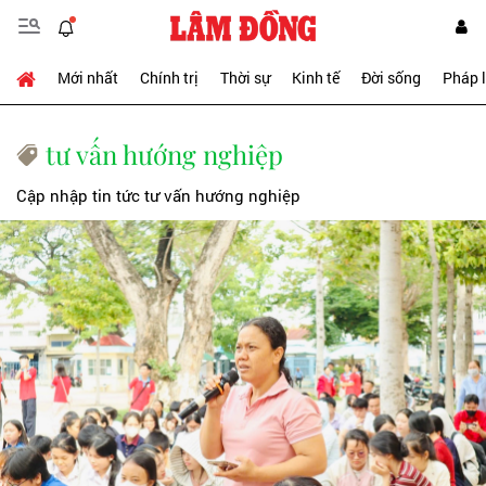
Mới nhất
Chính trị
Thời sự
Kinh tế
Đời sống
Pháp 
tư vấn hướng nghiệp
Cập nhập tin tức tư vấn hướng nghiệp