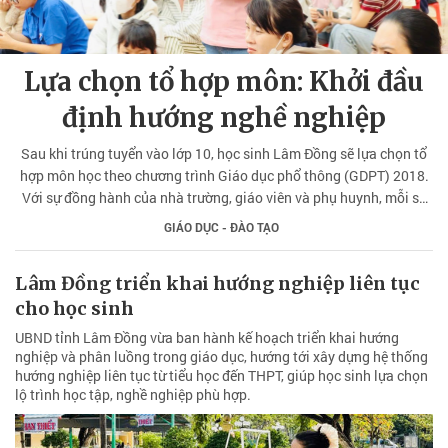
Lựa chọn tổ hợp môn: Khởi đầu
định hướng nghề nghiệp
Sau khi trúng tuyển vào lớp 10, học sinh Lâm Đồng sẽ lựa chọn tổ
hợp môn học theo chương trình Giáo dục phổ thông (GDPT) 2018.
Với sự đồng hành của nhà trường, giáo viên và phụ huynh, mỗi sự
lựa chọn không chỉ đáp ứng yêu cầu học tập trước mắt mà còn định
GIÁO DỤC - ĐÀO TẠO
hướng nghề nghiệp trong tương lai.
Lâm Đồng triển khai hướng nghiệp liên tục
cho học sinh
UBND tỉnh Lâm Đồng vừa ban hành kế hoạch triển khai hướng
nghiệp và phân luồng trong giáo dục, hướng tới xây dựng hệ thống
hướng nghiệp liên tục từ tiểu học đến THPT, giúp học sinh lựa chọn
lộ trình học tập, nghề nghiệp phù hợp.