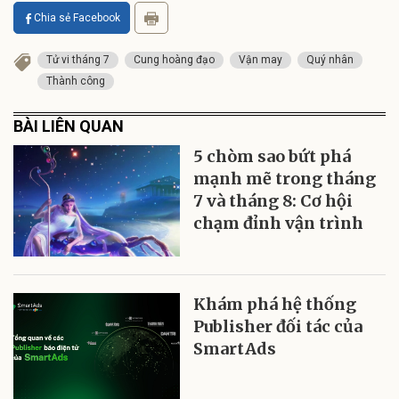
Chia sẻ Facebook
Tử vi tháng 7
Cung hoàng đạo
Vận may
Quý nhân
Thành công
BÀI LIÊN QUAN
5 chòm sao bứt phá
mạnh mẽ trong tháng
7 và tháng 8: Cơ hội
chạm đỉnh vận trình
Khám phá hệ thống
Publisher đối tác của
SmartAds