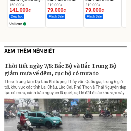
Da Sáng Mịn Sau 7
150.000
219.000
219.000
đ
đ
đ
Ngày
141.000
79.000
79.000
đ
đ
đ
Deal hot
Flash Sale
Flash Sale
Unilever
XEM THÊM NÊN BIẾT
Thời tiết ngày 7/8: Bắc Bộ và Bắc Trung Bộ
giảm mưa về đêm, cục bộ có mưa to
Theo Trung tâm Dự báo Khí tượng Thủy văn Quốc gia, trong 6 giờ
tới, khu vực các tỉnh Lai Châu, Lào Cai, Phú Thọ và Thái Nguyên tiếp
tục có mưa, cảnh báo nguy cơ lũ quét, sạt lở đất ở các khu vực này.