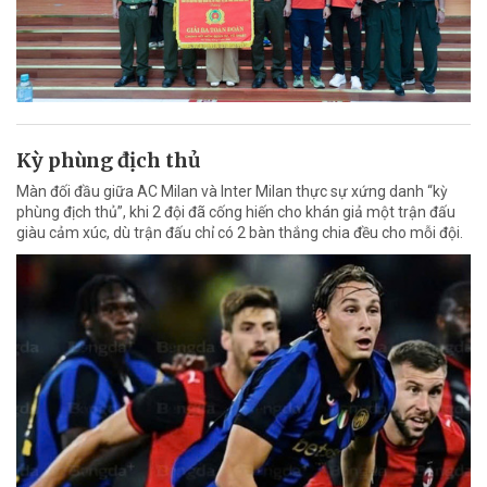
Kỳ phùng địch thủ
Màn đối đầu giữa AC Milan và Inter Milan thực sự xứng danh “kỳ
phùng địch thủ”, khi 2 đội đã cống hiến cho khán giả một trận đấu
giàu cảm xúc, dù trận đấu chỉ có 2 bàn thắng chia đều cho mỗi đội.