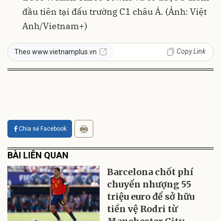
đầu tiên tại đấu trường C1 châu Á. (Ảnh: Việt
Anh/Vietnam+)
Copy Link
Theo www.vietnamplus.vn
Chia sẻ Facebook
BÀI LIÊN QUAN
Barcelona chốt phí
chuyển nhượng 55
triệu euro để sở hữu
tiền vệ Rodri từ