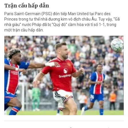
Trận cầu hấp dẫn
Paris Saint-Germain (PSG) đón tiếp Man United tại Parc des
Princes trong tư thế nhà đương kim vô địch châu Âu. Tuy vậy, “Gã
nhà giàu” nước Pháp đã bị “Quỷ đỏ” cầm hòa với tỉ số 1-1, trong
một trận cầu hấp dẫn.