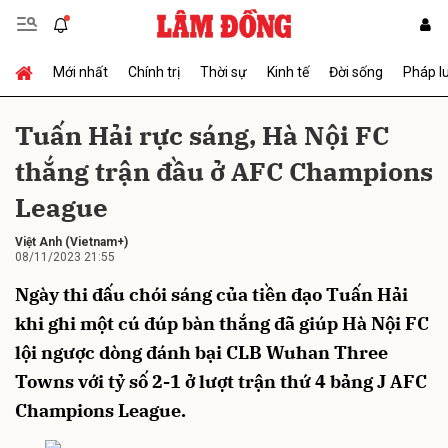
Mới nhất
Chính trị
Thời sự
Kinh tế
Đời sống
Pháp l
Gửi bình luận
Tuấn Hải rực sáng, Hà Nội FC
thắng trận đầu ở AFC Champions
League
Việt Anh
(Vietnam+)
08/11/2023 21:55
Ngày thi đấu chói sáng của tiền đạo Tuấn Hải
Hủy
Gửi
khi ghi một cú đúp bàn thắng đã giúp Hà Nội FC
lội ngược dòng đánh bại CLB Wuhan Three
Towns với tỷ số 2-1 ở lượt trận thứ 4 bảng J AFC
Champions League.