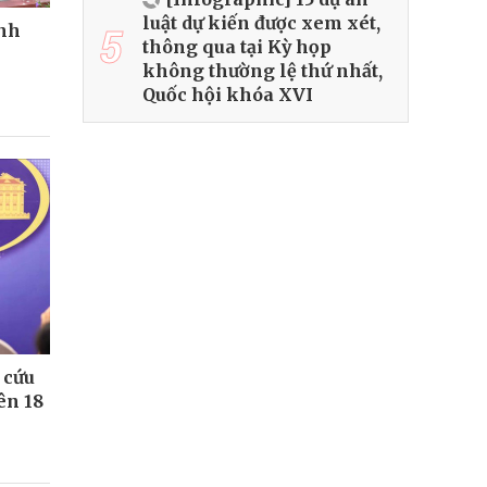
luật dự kiến được xem xét,
5
ành
thông qua tại Kỳ họp
không thường lệ thứ nhất,
Quốc hội khóa XVI
 cứu
ên 18