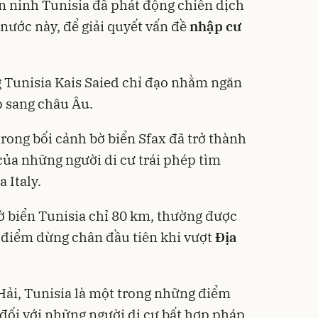
an ninh Tunisia đã phát động chiến dịch
nước này, để giải quyết vấn đề
nhập cư
 Tunisia Kais Saied chỉ đạo nhằm ngăn
p sang châu Âu.
trong bối cảnh bờ biển Sfax đã trở thành
ủa những người di cư trái phép tìm
 Italy.
biển Tunisia chỉ 80 km, thường được
 điểm dừng chân đầu tiên khi vượt
Địa
ải, Tunisia là một trong những điểm
đối với những người di cư bất hợp pháp