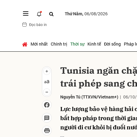
Thứ Năm,
06/08/2026
Đọc báo in
Gửi 
Mới nhất
Chính trị
Thời sự
Kinh tế
Đời sống
Pháp l
Tunisia ngăn chặ
trái phép sang c
Nguyễn Tú
(TTXVN/Vietnam+)
|
06/10/
Lực lượng bảo vệ hàng hải 
bất hợp pháp trong thời gia
người di cư khỏi bị đuối nướ