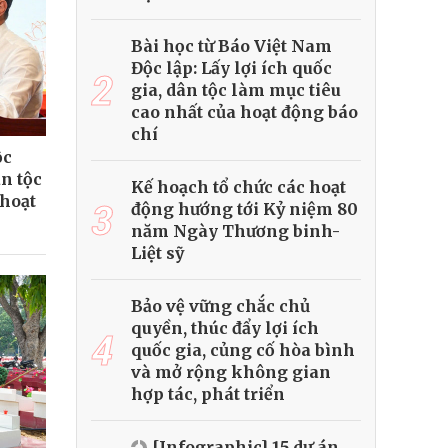
Bài học từ Báo Việt Nam
Độc lập: Lấy lợi ích quốc
2
gia, dân tộc làm mục tiêu
cao nhất của hoạt động báo
chí
ộc
ân tộc
Kế hoạch tổ chức các hoạt
 hoạt
3
động hướng tới Kỷ niệm 80
năm Ngày Thương binh-
Liệt sỹ
Bảo vệ vững chắc chủ
quyền, thúc đẩy lợi ích
4
quốc gia, củng cố hòa bình
và mở rộng không gian
hợp tác, phát triển
[Infographic] 15 dự án