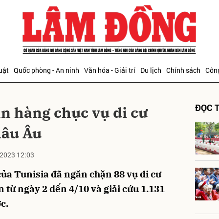
bình luận
uật
Quốc phòng - An ninh
Văn hóa - Giải trí
Du lịch
Chính sách
Công
ĐỌC T
n hàng chục vụ di cư
hâu Âu
2023 12:03
Hủy
G
của Tunisia đã ngăn chặn 88 vụ di cư
n từ ngày 2 đến 4/10 và giải cứu 1.131
c.