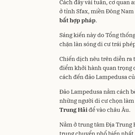
Cách đây vài tuần, cơ quan 
ở tỉnh Sfax, miền Đông Nam 
bất hợp pháp
.
Sáng kiến này do Tổng thống
chặn làn sóng di cư trái phé
Chiến dịch nêu trên diễn ra 
điểm khởi hành quan trọng c
cách đến đảo Lampedusa của
Đảo Lampedusa nằm cách bờ 
những người di cư chọn làm
Trung Hải
để vào châu Âu.
Nằm ở trung tâm Địa Trung H
trung chuyển phổ biến nhất 