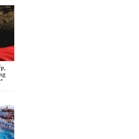
p,
ơng
g"