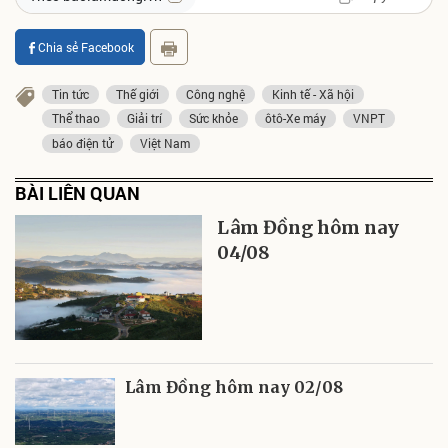
Chia sẻ Facebook
Tin tức
Thế giới
Công nghệ
Kinh tế - Xã hội
Thể thao
Giải trí
Sức khỏe
ôtô-Xe máy
VNPT
báo điện tử
Việt Nam
BÀI LIÊN QUAN
Lâm Đồng hôm nay
04/08
Lâm Đồng hôm nay 02/08