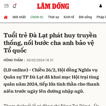
Mới nhất
Chính trị
Thời sự
Kinh tế
Đời sống
Pháp 
Gửi bình luận
Tuổi trẻ Đà Lạt phát huy truyền
thống, nối bước cha anh bảo vệ
Tổ quốc
HỒNG THẮM
26/02/2024 18:31
(LĐ online) - Chiều 26/2, Hội đồng Nghĩa vụ
Hủy
Gửi
Quân sự TP Đà Lạt đã khai mạc Hội trại tòng
quân năm 2024, tiếp lửa tinh thần cho thanh
niên trước ngày lên đường nhập ngũ.
Tham dự buổi lễ có đồng chí Đặng Trí Dũng - Ủy