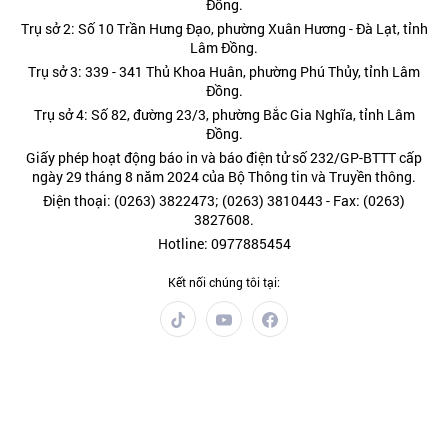
Đồng.
Trụ sở 2: Số 10 Trần Hưng Đạo, phường Xuân Hương - Đà Lạt, tỉnh
Lâm Đồng.
Trụ sở 3: 339 - 341 Thủ Khoa Huân, phường Phú Thủy, tỉnh Lâm
Đồng.
Trụ sở 4: Số 82, đường 23/3, phường Bắc Gia Nghĩa, tỉnh Lâm
Đồng.
Giấy phép hoạt động báo in và báo điện tử số 232/GP-BTTT cấp
ngày 29 tháng 8 năm 2024 của Bộ Thông tin và Truyền thông.
Điện thoại: (0263) 3822473; (0263) 3810443 - Fax: (0263)
3827608.
Hotline: 0977885454
Kết nối chúng tôi tại:
Chính trị
Thời sự
Kinh tế
Đời sống
Pháp luật
Quốc phòng - An ninh
Văn hóa - Giải trí
Du lịch