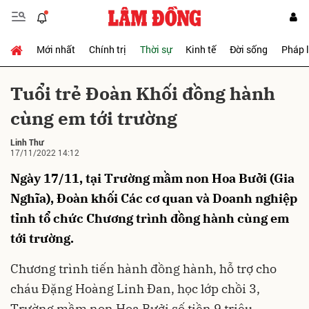
Mới nhất
Chính trị
Thời sự
Kinh tế
Đời sống
Pháp 
Gửi bình luận
Tuổi trẻ Đoàn Khối đồng hành
cùng em tới trường
Linh Thư
17/11/2022 14:12
Ngày 17/11, tại Trường mầm non Hoa Bưởi (Gia
Nghĩa), Đoàn khối Các cơ quan và Doanh nghiệp
Hủy
Gửi
tỉnh tổ chức Chương trình đồng hành cùng em
tới trường.
Chương trình tiến hành đồng hành, hỗ trợ cho
cháu Đặng Hoàng Linh Đan, học lớp chồi 3,
Trường mầm non Hoa Bưởi số tiền 9 triệu