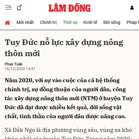
Mới nhất
Chính trị
Thời sự
Kinh tế
Đời sống
Pháp 
Gửi bình luận
Tuy Đức nỗ lực xây dựng nông
thôn mới
Phan Tuấn
16/12/2020 14:51
Năm 2020, với sự vào cuộc của cả hệ thống
chính trị, sự đồng thuận của người dân, công
Hủy
Gửi
tác xây dựng nông thôn mới (NTM) ở huyện Tuy
Đức đã đạt được nhiều kết quả, đời sống vật
chất, tinh thần của người dân được nâng cao.
Xã Đắk Ngo là địa phương vùng sâu, vùng xa khó
khăn nhất của huyện Tuy Đức. Trong năm 2020,