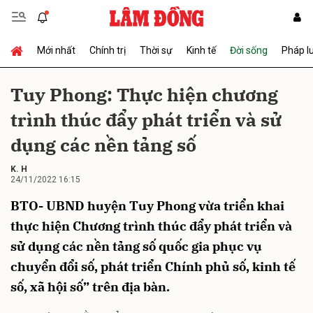
Mới nhất
Chính trị
Thời sự
Kinh tế
Đời sống
Pháp l
Gửi bình luận
Tuy Phong: Thực hiện chương
trình thúc đẩy phát triển và sử
dụng các nền tảng số
K. H
24/11/2022 16:15
BTO- UBND huyện Tuy Phong vừa triển khai
Hủy
Gửi
thực hiện Chương trình thúc đẩy phát triển và
sử dụng các nền tảng số quốc gia phục vụ
chuyển đổi số, phát triển Chính phủ số, kinh tế
số, xã hội số” trên địa bàn.