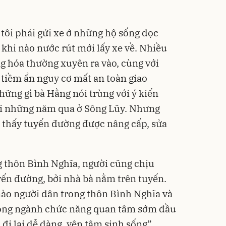
ôi phải gửi xe ở những hộ sống dọc
ờ khi nào nước rút mới lấy xe về. Nhiều
 hóa thường xuyên ra vào, cùng với
 tiềm ẩn nguy cơ mất an toàn giao
hững gì bà Hằng nói trùng với ý kiến
tri những năm qua ở Sông Lũy. Nhưng
 thấy tuyến đường được nâng cấp, sửa
 thôn Bình Nghĩa, người cũng chịu
yến đường, bởi nhà bà nằm trên tuyến.
ào người dân trong thôn Bình Nghĩa và
mong ngành chức năng quan tâm sớm đầu
đi lại dễ dàng, yên tâm sinh sống”.