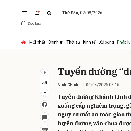
Thứ Sáu,
07/08/2026
Đọc báo in
Gửi 
Mới nhất
Chính trị
Thời sự
Kinh tế
Đời sống
Pháp lu
Tuyến đường “đ
Ninh Chinh .
09/04/2026 05:15
Tuyến đường Khánh Linh d
xuống cấp nghiêm trọng, gâ
nguy cơ mất an toàn giao th
tuyến đường vẫn chưa được 