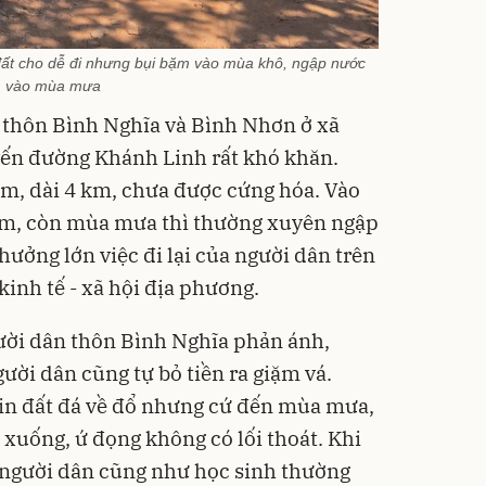
ất cho dễ đi nhưng bụi bặm vào mùa khô, ngập nước
vào mùa mưa
 thôn Bình Nghĩa và Bình Nhơn ở xã
uyến đường Khánh Linh rất khó khăn.
m, dài 4 km, chưa được cứng hóa. Vào
ặm, còn mùa mưa thì thường xuyên ngập
hưởng lớn việc đi lại của người dân trên
kinh tế - xã hội địa phương.
ời dân thôn Bình Nghĩa phản ánh,
ời dân cũng tự bỏ tiền ra giặm vá.
xin đất đá về đổ nhưng cứ đến mùa mưa,
ổ xuống, ứ đọng không có lối thoát. Khi
á, người dân cũng như học sinh thường