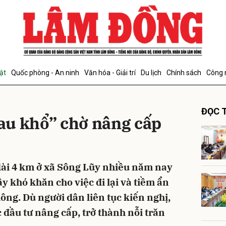
bình luận
ật
Quốc phòng - An ninh
Văn hóa - Giải trí
Du lịch
Chính sách
Công 
ĐỌC T
au khổ” chờ nâng cấp
ài 4 km ở xã Sông Lũy nhiều năm nay
Hủy
G
y khó khăn cho việc đi lại và tiềm ẩn
ông. Dù người dân liên tục kiến nghị,
đầu tư nâng cấp, trở thành nỗi trăn