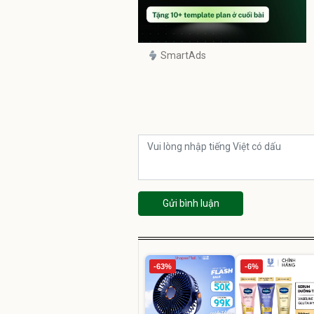
SmartAds
Gửi bình luận
-63%
-6%