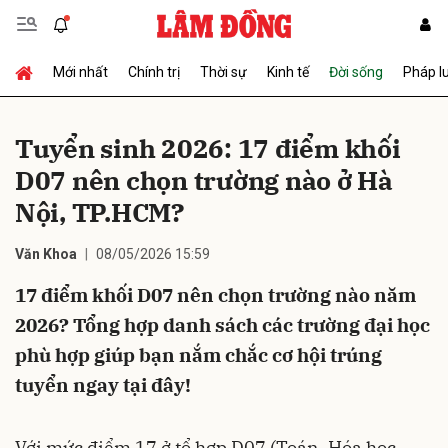
Mới nhất
Chính trị
Thời sự
Kinh tế
Đời sống
Pháp l
Gửi bình luận
Tuyển sinh 2026: 17 điểm khối
D07 nên chọn trường nào ở Hà
Nội, TP.HCM?
Văn Khoa
08/05/2026 15:59
17 điểm khối D07 nên chọn trường nào năm
Hủy
Gửi
2026? Tổng hợp danh sách các trường đại học
phù hợp giúp bạn nắm chắc cơ hội trúng
tuyển ngay tại đây!
Với mức điểm 17 ở tổ hợp D07 (Toán, Hóa học,