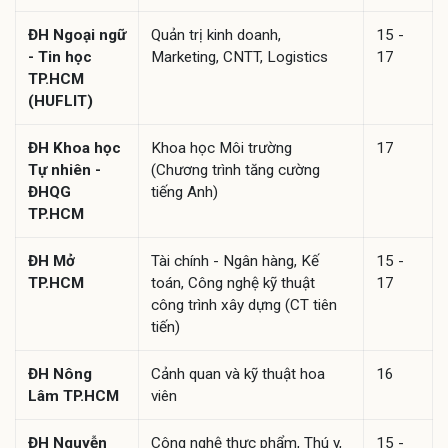
ĐH Ngoại ngữ
Quản trị kinh doanh,
15 -
- Tin học
Marketing, CNTT, Logistics
17
TP.HCM
(HUFLIT)
ĐH Khoa học
Khoa học Môi trường
17
Tự nhiên -
(Chương trình tăng cường
ĐHQG
tiếng Anh)
TP.HCM
ĐH Mở
Tài chính - Ngân hàng, Kế
15 -
TP.HCM
toán, Công nghệ kỹ thuật
17
công trình xây dựng (CT tiên
tiến)
ĐH Nông
Cảnh quan và kỹ thuật hoa
16
Lâm TP.HCM
viên
ĐH Nguyễn
Công nghệ thực phẩm, Thú y,
15 -