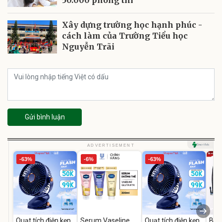
Xây dựng trường học hạnh phúc -
cách làm của Trường Tiểu học
Nguyễn Trãi
Gửi bình luận
ADVERTISEMENT
-63%
-6%
-63%
Quạt tích điện kẹp
Serum Vaseline
Quạt tích điện kẹp
Bơm