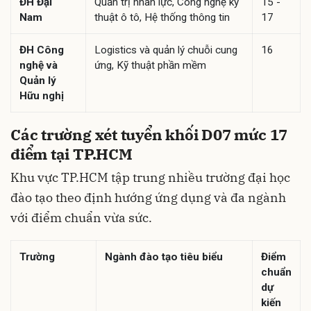
ĐH Đại
Quản trị nhân lực, Công nghệ kỹ
15 -
Nam
thuật ô tô, Hệ thống thông tin
17
ĐH Công
Logistics và quản lý chuỗi cung
16
nghệ và
ứng, Kỹ thuật phần mềm
Quản lý
Hữu nghị
Các trường xét tuyển khối D07 mức 17
điểm tại TP.HCM
Khu vực TP.HCM tập trung nhiều trường đại học
đào tạo theo định hướng ứng dụng và đa ngành
với điểm chuẩn vừa sức.
Trường
Ngành đào tạo tiêu biểu
Điểm
chuẩn
dự
kiến