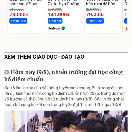
bàn mini để bàn
Gluta-Hya Dưỡng
bàn mini để bàn
Ô T
Da Sáng Mịn Sau 7
MED
219.000
150.000
219.000
2.69
đ
đ
đ
Ngày
12.
79.000
141.000
79.000
1.
đ
đ
đ
Flash Sale
Deal hot
Flash Sale
Hot 
Unilever
XEM THÊM GIÁO DỤC - ĐÀO TẠO
Hôm nay (9/8), nhiều trường đại học công
bố điểm chuẩn
Sau 6 lần lọc ảo của hệ thống tuyển sinh chung, 20 trường đại học
đã dự kiến thời điểm công bố điểm chuẩn năm 2026, trong đó một
số trường có thể công bố từ ngày hôm nay (9/8). Các trường phải
hoàn tất công bố kết quả trúng tuyển đợt 1 trước 17h ngày 13/8.