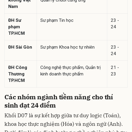
không Việt
Quản lý chuỗi cung ứng
Nam
ĐH Sư
Sư phạm Tin học
23 -
phạm
24
TP.HCM
ĐH Sài Gòn
Sư phạm Khoa học tự nhiên
23 -
24
ĐH Công
Công nghệ thực phẩm, Quản trị
21 -
Thương
kinh doanh thực phẩm
23
TP.HCM
Các nhóm ngành tiềm năng cho thí
sinh đạt 24 điểm
Khối D07 là sự kết hợp giữa tư duy logic (Toán),
khoa học thực nghiệm (Hóa) và ngôn ngữ (Anh).