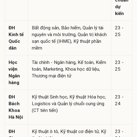
dự
kiến
ĐH
Bất động sản, Bảo hiểm, Quản lý tài
23 -
Kinh tế
nguyên và môi trường, Quản trị khách
25
Quốc
sạn quốc tế (IHME), Kỹ thuật phần
dân
mềm
Học
Tài chính - Ngân hàng, Kế toán, Kiểm
23 -
viện
toán, Marketing, Khoa học dữ liệu,
25
Ngân
Thương mại điện tử
hàng
ĐH
Kỹ thuật Sinh học, Kỹ thuật Hóa học,
23 -
Bách
Logistics và Quản lý chuỗi cung ứng
24
Khoa
(CT tiên tiến)
Hà Nội
ĐH
Kỹ thuật ô tô, Kỹ thuật cơ điện tử, Kỹ
23 -