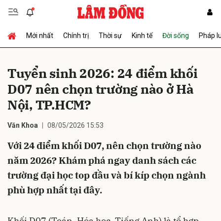
Mới nhất
Chính trị
Thời sự
Kinh tế
Đời sống
Pháp l
Gửi bình luận
Tuyển sinh 2026: 24 điểm khối
D07 nên chọn trường nào ở Hà
Nội, TP.HCM?
Văn Khoa
08/05/2026 15:53
Với 24 điểm khối D07, nên chọn trường nào
Hủy
Gửi
năm 2026? Khám phá ngay danh sách các
trường đại học top đầu và bí kíp chọn ngành
phù hợp nhất tại đây.
Khối D07 (Toán, Hóa học, Tiếng Anh) là tổ hợp