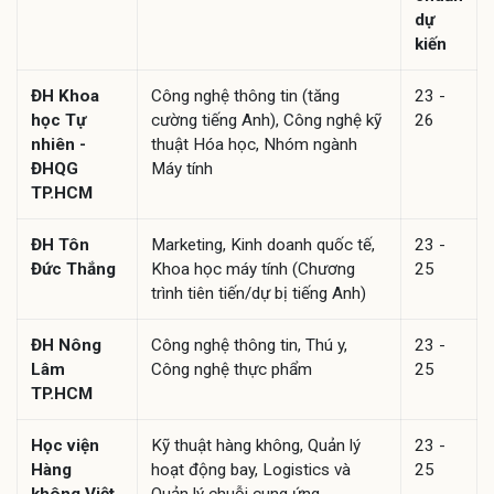
dự
kiến
ĐH Khoa
Công nghệ thông tin (tăng
23 -
học Tự
cường tiếng Anh), Công nghệ kỹ
26
nhiên -
thuật Hóa học, Nhóm ngành
ĐHQG
Máy tính
TP.HCM
ĐH Tôn
Marketing, Kinh doanh quốc tế,
23 -
Đức Thắng
Khoa học máy tính (Chương
25
trình tiên tiến/dự bị tiếng Anh)
ĐH Nông
Công nghệ thông tin, Thú y,
23 -
Lâm
Công nghệ thực phẩm
25
TP.HCM
Học viện
Kỹ thuật hàng không, Quản lý
23 -
Hàng
hoạt động bay, Logistics và
25