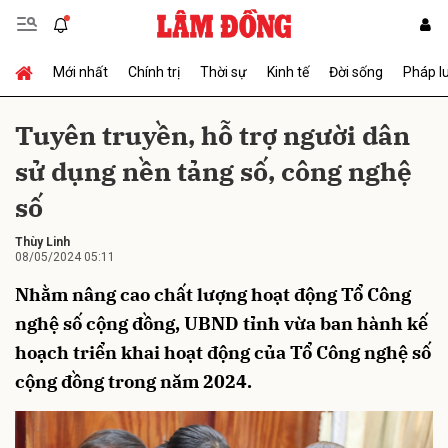
Mới nhất
Chính trị
Thời sự
Kinh tế
Đời sống
Pháp l
Gửi bình luận
Tuyên truyền, hỗ trợ người dân
sử dụng nền tảng số, công nghệ
số
Thùy Linh
08/05/2024 05:11
Nhằm nâng cao chất lượng hoạt động Tổ Công
Hủy
Gửi
nghệ số cộng đồng, UBND tỉnh vừa ban hành kế
hoạch triển khai hoạt động của Tổ Công nghệ số
cộng đồng trong năm 2024.