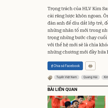
Trọng trách của HLV Kim San
cài răng lược khôn ngoan. Ô
đàn anh để dìu dắt lớp trẻ, 
những nhân tố mới trong nh
trọng những bước chạy cuối 
với thế hệ mới sẽ là chìa kh
những chương mới đầy hứa 
Chia sẻ Facebook
Tuyển Việt Nam
Quang Hải
Ki
BÀI LIÊN QUAN