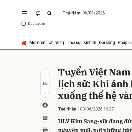
Thứ Năm,
06/08/2026
Đọc báo in
Gửi 
Mới nhất
Chính trị
Thời sự
Kinh tế
Đời sống
Pháp lu
Tuyển Việt Nam 
lịch sử: Khi án
xuống thế hệ và
Tuệ Nhân
03/06/2026 16:27
HLV Kim Sang-sik đang đứn
nguyên mới, nơi những tượ