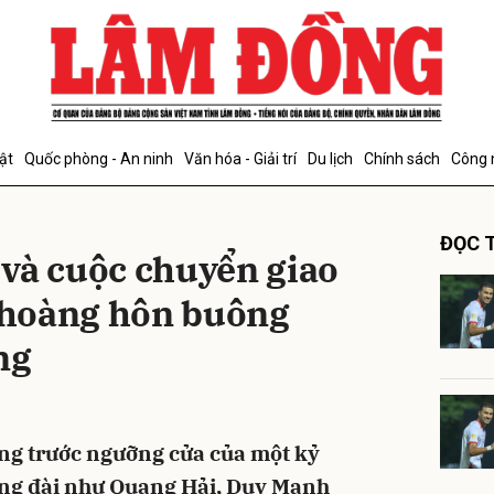
bình luận
ật
Quốc phòng - An ninh
Văn hóa - Giải trí
Du lịch
Chính sách
Công 
ĐỌC T
và cuộc chuyển giao
h hoàng hôn buông
ng
Hủy
G
g trước ngưỡng cửa của một kỷ
ng đài như Quang Hải, Duy Mạnh