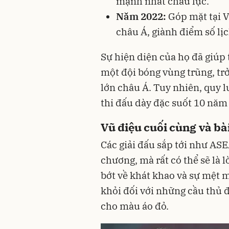
mạnh nhất châu lục.
Năm 2022:
Góp mặt tại V
châu Á, giành điểm số lị
Sự hiện diện của họ đã giúp
một đội bóng vùng trũng, trở
lớn châu Á. Tuy nhiên, quy l
thi đấu dày đặc suốt 10 năm 
Vũ điệu cuối cùng và bà
Các giải đấu sắp tới như AS
chương, mà rất có thể sẽ là l
bớt về khát khao và sự mệt m
khỏi đối với những cầu thủ 
cho màu áo đỏ.