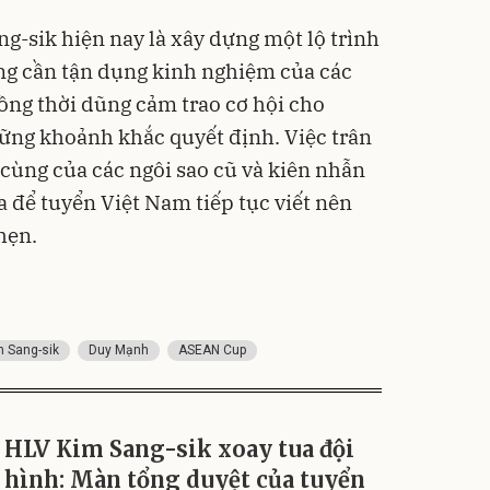
g-sik hiện nay là xây dựng một lộ trình
ng cần tận dụng kinh nghiệm của các
đồng thời dũng cảm trao cơ hội cho
ững khoảnh khắc quyết định. Việc trân
cùng của các ngôi sao cũ và kiên nhẫn
óa để tuyển Việt Nam tiếp tục viết nên
hẹn.
m Sang-sik
Duy Mạnh
ASEAN Cup
HLV Kim Sang-sik xoay tua đội
hình: Màn tổng duyệt của tuyển