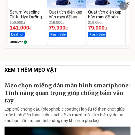
Cecil
Serum Vaseline
Quạt tích điện kẹp
Quạt tích điện kẹp
Gluta-Hya Dưỡng
bàn mini để bàn
bàn mini để bàn
Da Sáng Mịn Sau 7
150.000
219.000
219.000
đ
đ
đ
Ngày
141.000
79.000
79.000
đ
đ
đ
Deal hot
Flash Sale
Flash Sale
Unilever
XEM THÊM MẸO VẶT
Mẹo chọn miếng dán màn hình smartphone:
Tính năng quan trọng giúp chống bám vân
tay
Lớp phủ chống dầu (oleophobic coating) là yếu tố then chốt giúp
màn hình điện thoại luôn sạch sẽ và mượt mà. Tìm hiểu lý do tại
sao bạn cần ưu tiên tính năng này khi mua phụ kiện.