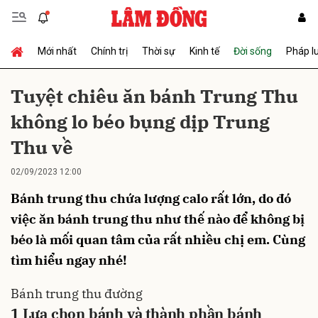
Mới nhất
Chính trị
Thời sự
Kinh tế
Đời sống
Pháp l
Gửi bình luận
Tuyệt chiêu ăn bánh Trung Thu
không lo béo bụng dịp Trung
Thu về
02/09/2023 12:00
Bánh trung thu chứa lượng calo rất lớn, do đó
Hủy
Gửi
việc ăn bánh trung thu như thế nào để không bị
béo là mối quan tâm của rất nhiều chị em. Cùng
tìm hiểu ngay nhé!
Bánh trung thu
đường
1
Lựa chọn bánh và thành phần bánh