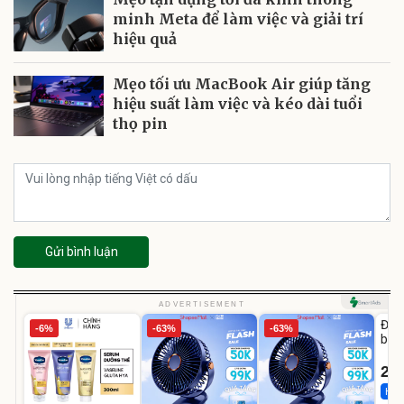
minh Meta để làm việc và giải trí
hiệu quả
Mẹo tối ưu MacBook Air giúp tăng
hiệu suất làm việc và kéo dài tuổi
thọ pin
Gửi bình luận
U
ADVERTISEMENT
Đai 
-6%
-63%
-63%
bé 
1-9 
22
Hot 