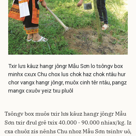
Txir lưs kâuz hangr jôngr Mẫu Sơn lo tsôngv box
minhx cxưx Chu chox lus chok haz chok ntâu hur
chor vangx hangr jôngr, muôx cinh têr ntâu, pangz
mangx cxuôv yeiz txu pluôl
Tsôngv box muôs txir lưs kâuz hangr jôngr Mẫu
Sơn txir đrul grê txix 40.000 - 90.000 nhiax/kg. Iz
cxa chuôz zis nênhs Chu nhoz Mẫu Sơn tsinhv uô,