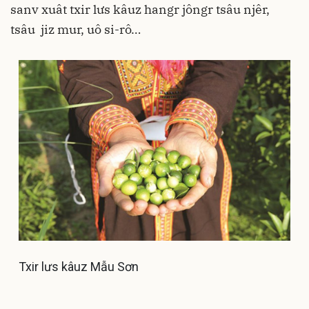
sanv xuât txir lưs kâuz hangr jôngr tsâu njêr,
tsâu jiz mur, uô si-rô…
Txir lưs kâuz Mẫu Sơn