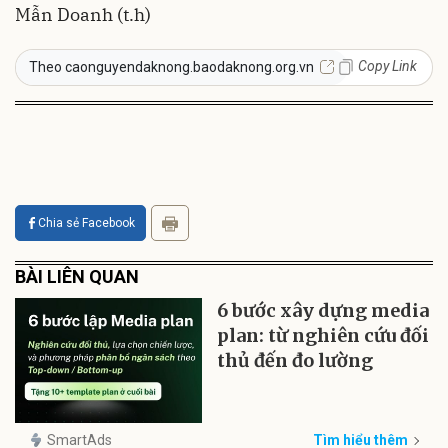
Mẫn Doanh (t.h)
Copy Link
Theo caonguyendaknong.baodaknong.org.vn
Chia sẻ Facebook
BÀI LIÊN QUAN
6 bước xây dựng media
plan: từ nghiên cứu đối
thủ đến đo lường
SmartAds
Tìm hiểu thêm