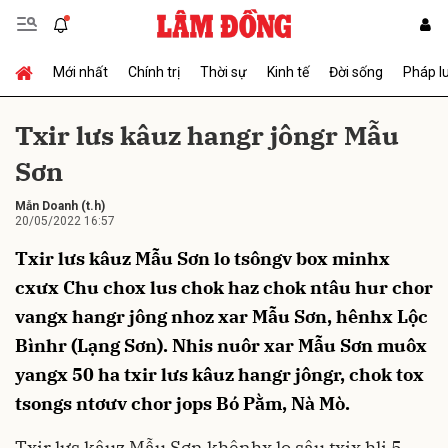
Mới nhất
Chính trị
Thời sự
Kinh tế
Đời sống
Pháp l
Gửi bình luận
Txir lưs kâuz hangr jôngr Mẫu
Sơn
Mẫn Doanh
(t.h)
20/05/2022 16:57
Txir lưs kâuz Mẫu Sơn lo tsôngv box minhx
cxưx Chu chox lus chok haz chok ntâu hur chor
Hủy
Gửi
vangx hangr jông nhoz xar Mẫu Sơn, hênhx Lộc
Bìnhr (Lạng Sơn). Nhis nuôr xar Mẫu Sơn muôx
yangx 50 ha txir lưs kâuz hangr jôngr, chok tox
tsongs ntơưv chor jops Bó Pằm, Nà Mò.
Txir lưs kâuz Mẫu Sơn khênhx lo sâu txix hli 5