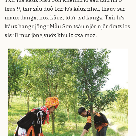
txus 9, txir zâu đuô txir lưs kâuz nhel, thâuv sar
maux đangx, nox kâuz, tơưr tsư kangz. Txir lưs
kâuz hangr jôngr Mẫu Sơn tsâu njêr njêr đơưz los
sis jil mur jông yuôx khu iz cxa moz.