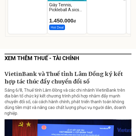
Giày Tennis,
Pickleball A.sics
Resolution X Đủ
Các Phối Màu
1.450.000
đ
Hot Deal
XEM THÊM THUẾ - TÀI CHÍNH
VietinBank và Thuế tỉnh Lâm Đồng ký kết
hợp tác thúc đẩy chuyển đổi số
Sáng 6/8, Thuế tỉnh Lâm Đồng và các chi nhánh VietinBank trên
địa bàn tổ chức ký kết chương trình phối hợp nhằm đẩy mạnh
chuyển đổi số, cải cách hành chính, phát triển thanh toán không
dùng tiền mặt và nâng cao chất lượng phục vụ người dân, doanh
nghiệp.