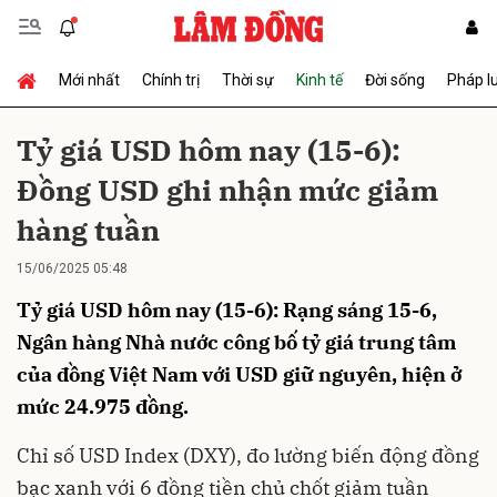
Mới nhất
Chính trị
Thời sự
Kinh tế
Đời sống
Pháp l
Gửi bình luận
Tỷ giá USD hôm nay (15-6):
Đồng USD ghi nhận mức giảm
hàng tuần
15/06/2025 05:48
Tỷ giá USD hôm nay (15-6): Rạng sáng 15-6,
Hủy
Gửi
Ngân hàng Nhà nước công bố tỷ giá trung tâm
của đồng Việt Nam với USD giữ nguyên, hiện ở
mức 24.975 đồng.
Chỉ số USD Index (DXY), đo lường biến động đồng
bạc xanh với 6 đồng tiền chủ chốt giảm tuần