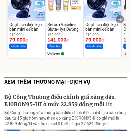
Quạt tích điện kẹp
Serum Vaseline
Quạt tích điện kẹp
Bơm
bàn mini để bàn
Gluta-Hya Dưỡng
bàn mini để bàn
Ô T
Da Sáng Mịn Sau 7
MED
219.000
150.000
219.000
2.69
đ
đ
đ
Ngày
12.
79.000
141.000
79.000
1.
đ
đ
đ
Flash Sale
Deal hot
Flash Sale
Hot 
Unilever
XEM THÊM THƯƠNG MẠI - DỊCH VỤ
Bộ Công Thương điều chỉnh giá xăng dầu,
E10RON95-III ở mức 22.859 đồng mỗi lít
Bộ Công Thương vừa thông báo điều chỉnh điều chỉnh giá bán xăng
dầu từ 15 giờ hôm nay, theo đó xăng E10RON95-III có giá mới là
22.859 đồng/lít và dầu diesel 0.05S có giá 27.624 đồng/lít.