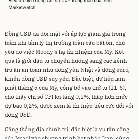
Biểu đồ biến động Chỉ số DXY trong tuần qua. Ảnh:
Marketwatch
Đồng USD đã đối mặt với áp lực giảm giá trong
tuần khi tâm lý thị trường toàn cầu bất ổn, chủ
yếu do việc Moody’s hạ tín nhiệm của Mỹ. Kết
quả là giới đầu tư chuyển hướng sang các kênh
trú ẩn an toàn như đồng yên Nhật và đồng euro,
khiến đồng USD suy yếu. Đặc biệt, dữ liệu lạm
phát tháng 5 của Mỹ, công bố vào thứ tư (11-6),
cho thấy chỉ số CPI lõi tăng 0,1%, thấp hơn mức
dự báo 0,2%, được xem là tín hiệu tiêu cực đối với
đồng USD.
Căng thẳng địa chính trị, đặc biệt là vụ tấn công
của Israel vào chương trình hạt nhân Iran, cũng