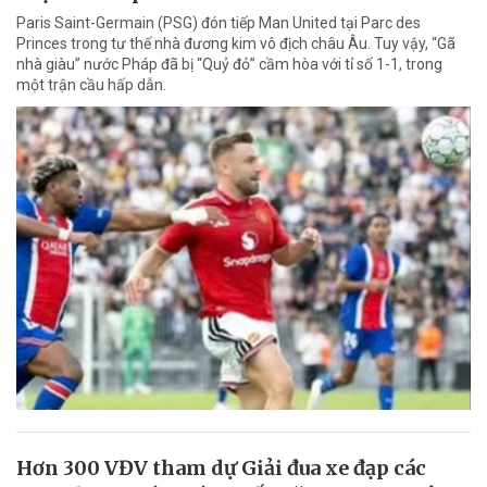
Paris Saint-Germain (PSG) đón tiếp Man United tại Parc des
Princes trong tư thế nhà đương kim vô địch châu Âu. Tuy vậy, “Gã
nhà giàu” nước Pháp đã bị “Quỷ đỏ” cầm hòa với tỉ số 1-1, trong
một trận cầu hấp dẫn.
Hơn 300 VĐV tham dự Giải đua xe đạp các