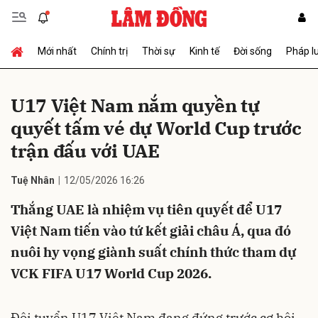
Mới nhất
Chính trị
Thời sự
Kinh tế
Đời sống
Pháp l
Gửi bình luận
U17 Việt Nam nắm quyền tự
quyết tấm vé dự World Cup trước
trận đấu với UAE
Tuệ Nhân
12/05/2026 16:26
Thắng UAE là nhiệm vụ tiên quyết để U17
Hủy
Gửi
Việt Nam tiến vào tứ kết giải châu Á, qua đó
nuôi hy vọng giành suất chính thức tham dự
VCK FIFA U17 World Cup 2026.
Đội tuyển U17 Việt Nam đang đứng trước cơ hội