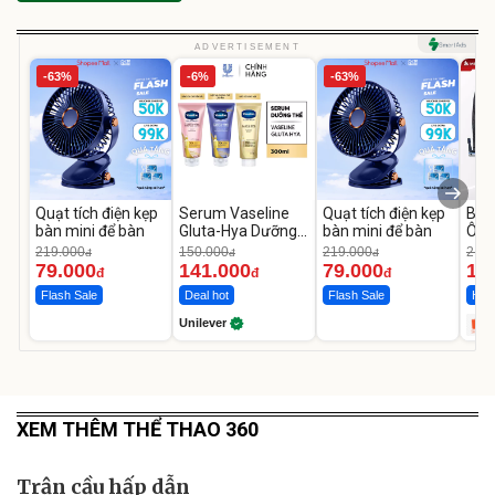
ADVERTISEMENT
-63%
-6%
-63%
Quạt tích điện kẹp
Serum Vaseline
Quạt tích điện kẹp
Bơm
bàn mini để bàn
Gluta-Hya Dưỡng
bàn mini để bàn
Ô T
Da Sáng Mịn Sau 7
MED
219.000
150.000
219.000
2.69
đ
đ
đ
Ngày
12.
79.000
141.000
79.000
1.
đ
đ
đ
Flash Sale
Deal hot
Flash Sale
Hot 
Unilever
XEM THÊM THỂ THAO 360
Trận cầu hấp dẫn