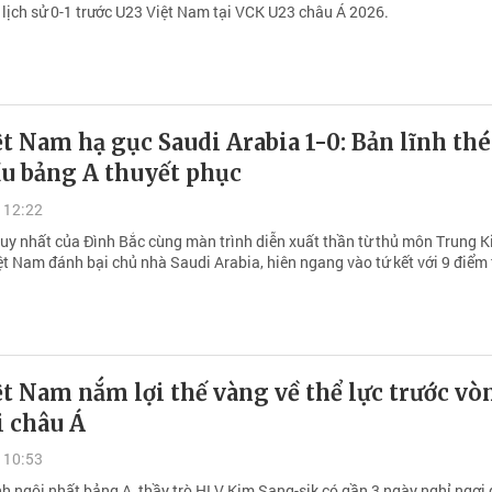
 lịch sử 0-1 trước U23 Việt Nam tại VCK U23 châu Á 2026.
t Nam hạ gục Saudi Arabia 1-0: Bản lĩnh thé
ầu bảng A thuyết phục
 12:22
uy nhất của Đình Bắc cùng màn trình diễn xuất thần từ thủ môn Trung K
ệt Nam đánh bại chủ nhà Saudi Arabia, hiên ngang vào tứ kết với 9 điểm 
t Nam nắm lợi thế vàng về thể lực trước vò
i châu Á
 10:53
nh ngôi nhất bảng A, thầy trò HLV Kim Sang-sik có gần 3 ngày nghỉ ngơi 