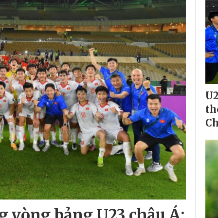
U2
th
Ch
g vòng bảng U23 châu Á: