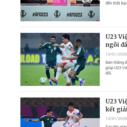
đến thất bại
U23 Việ
ngôi đ
13/01/2026
Bàn thắng d
giúp U23 Vi
đối.
U23 Việ
kết giả
13/01/2026
Sau khi già