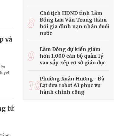
Chủ tịch HĐND tỉnh Lâm
8
Đồng Lưu Văn Trung thăm
hỏi gia đình nạn nhân đuối
nước
p và
Lâm Đồng dự kiến giảm
9
hơn 1.000 cán bộ quản lý
sau sắp xếp cơ sở giáo dục
iên
tuyệt
Phường Xuân Hương - Đà
10
Lạt đưa robot AI phục vụ
hành chính công
ng tứ
để hồi