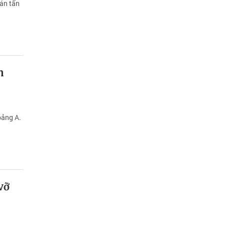
án tấn
m
bảng A.
vỡ