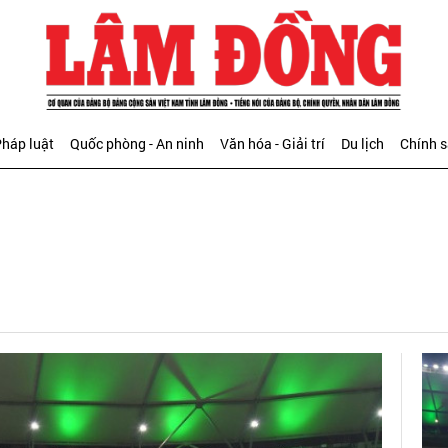
háp luật
Quốc phòng - An ninh
Văn hóa - Giải trí
Du lịch
Chính 