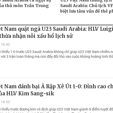
 Saudi Arabia ca ngợi sự
U23 Việt Nam thắng lịch
của thủ môn Trần Trung
Saudi Arabia: Chủ tịch V
biệt lưu tâm vấn đề thẻ p
t Nam quật ngã U23 Saudi Arabia: HLV Luigi
thừa nhận nỗi xấu hổ lịch sử
 16:43
ối thiểu 1-0 trước U23 Saudi Arabia không chỉ giúp U23 Việt Nam chiếm n
 với 3 trận toàn thắng mà còn đẩy đối thủ vào cuộc khủng hoảng tinh th
t Nam đánh bại Ả Rập Xê Út 1-0: Đỉnh cao c
của HLV Kim Sang-sik
 14:33
i thiểu trước đương kim vô địch giúp U23 Việt Nam giành 9 điểm tuyệt đối