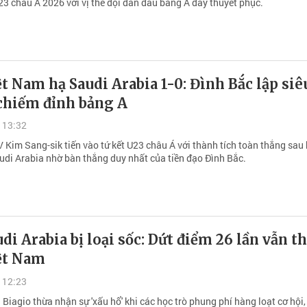
23 châu Á 2026 với vị thế đội dẫn đầu bảng A đầy thuyết phục.
t Nam hạ Saudi Arabia 1-0: Đình Bắc lập siê
chiếm đỉnh bảng A
 13:32
 Kim Sang-sik tiến vào tứ kết U23 châu Á với thành tích toàn thắng sau 
udi Arabia nhờ bàn thắng duy nhất của tiền đạo Đình Bắc.
di Arabia bị loại sốc: Dứt điểm 26 lần vẫn t
ệt Nam
 12:23
 Biagio thừa nhận sự 'xấu hổ' khi các học trò phung phí hàng loạt cơ hội