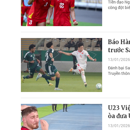
Tiền đạo Ng
công đột bi
Báo Hàn
trước S
13/01/2026
Đánh bại Sa
Truyền thôn
U23 Vi
òa đưa 
13/01/2026