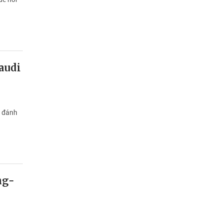
audi
i đánh
ng-