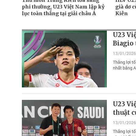
Thủ môn Trung Kiên tỏa sáng
HLV U23
phi thường, U23 Việt Nam lập kỷ
già dơ 
lục toàn thắng tại giải châu Á
Kiên
U23 Việ
Biagio 
13/01/2026
Thắng lợi t
nhất bảng A
U23 Việ
thuật 
13/01/2026
Thắng lợi tố