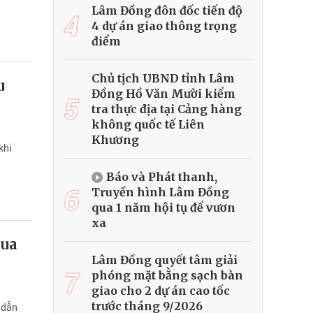
Lâm Đồng đôn đốc tiến độ
4
4 dự án giao thông trọng
điểm
Chủ tịch UBND tỉnh Lâm
u
Đồng Hồ Văn Mười kiểm
5
tra thực địa tại Cảng hàng
không quốc tế Liên
Khương
khi
Báo và Phát thanh,
6
Truyền hình Lâm Đồng
qua 1 năm hội tụ để vươn
xa
hua
Lâm Đồng quyết tâm giải
7
phóng mặt bằng sạch bàn
giao cho 2 dự án cao tốc
trước tháng 9/2026
, dẫn