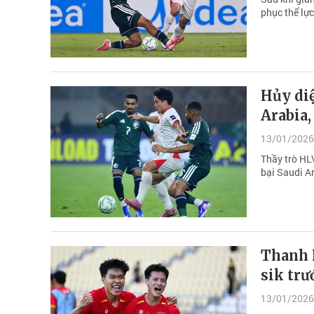
phục thể lực,
Hủy di
Arabia,
13/01/2026
Thầy trò HLV
bại Saudi Ar
Thanh N
sik trư
13/01/2026