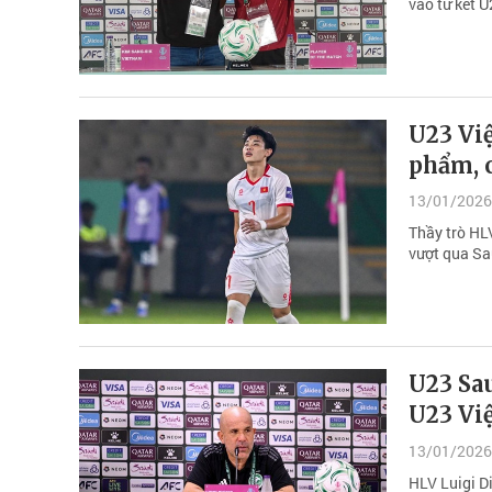
vào tứ kết U
U23 Việ
phẩm, 
13/01/2026
Thầy trò HLV
vượt qua Sa
U23 Sau
U23 Vi
13/01/2026
HLV Luigi Di