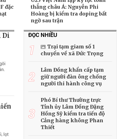
 sử
U23 Việt Nam lập kỷ lục toàn
FF đặc
thắng châu Á: Nguyễn Phi
hạt
Hoàng bị kiểm tra doping bất
ngờ sau trận
ĐỌC NHIỀU
 Di
1
Trại tạm giam số 1
chuyển về xã Đức Trọng
gôi
ần.
Lâm Đồng khẩn cấp tạm
2
giữ người đàn ông chống
người thi hành công vụ
Phó Bí thư Thường trực
hiến
Tỉnh ủy Lâm Đồng Đặng
3
Hồng Sỹ kiểm tra tiến độ
Cảng hàng không Phan
Thiết
, lọt