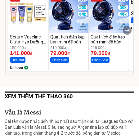
bé 
1-9 
22
Hot 
Cecil
Serum Vaseline
Quạt tích điện kẹp
Quạt tích điện kẹp
Gluta-Hya Dưỡng
bàn mini để bàn
bàn mini để bàn
Da Sáng Mịn Sau 7
150.000
219.000
219.000
đ
đ
đ
Ngày
141.000
79.000
79.000
đ
đ
đ
Deal hot
Flash Sale
Flash Sale
Unilever
XEM THÊM THỂ THAO 360
Vẫn là Messi
Cái tên được nhắc đến nhiều nhất sau trận đấu tại Leagues Cup với
San Luis vẫn là Messi. Siêu sao người Argentina lập cú đúp và 1
kiến tạo, trong chiến thắng 4-2 trước đội bóng đến từ Mexico.