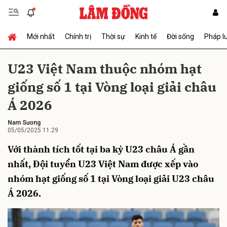
Mới nhất
Chính trị
Thời sự
Kinh tế
Đời sống
Pháp l
Gửi bình luận
U23 Việt Nam thuộc nhóm hạt
giống số 1 tại Vòng loại giải châu
Á 2026
Nam Sương
05/05/2025 11:29
Với thành tích tốt tại ba kỳ U23 châu Á gần
Hủy
Gửi
nhất, Đội tuyển U23 Việt Nam được xếp vào
nhóm hạt giống số 1 tại Vòng loại giải U23 châu
Á 2026.