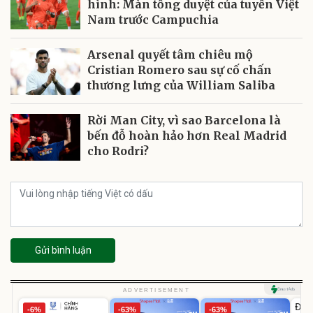
hình: Màn tổng duyệt của tuyển Việt
Nam trước Campuchia
Arsenal quyết tâm chiêu mộ
Cristian Romero sau sự cố chấn
thương lưng của William Saliba
Rời Man City, vì sao Barcelona là
bến đỗ hoàn hảo hơn Real Madrid
cho Rodri?
Gửi bình luận
U
ADVERTISEMENT
Đai 
-6%
-63%
-63%